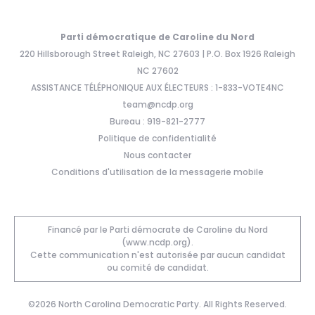
Parti démocratique de Caroline du Nord
220 Hillsborough Street Raleigh, NC 27603 | P.O. Box 1926 Raleigh
NC 27602
ASSISTANCE TÉLÉPHONIQUE AUX ÉLECTEURS : 1-833-VOTE4NC
team@ncdp.org
Bureau : 919-821-2777
Politique de confidentialité
Nous contacter
Conditions d'utilisation de la messagerie mobile
Financé par le Parti démocrate de Caroline du Nord
(www.ncdp.org).
Cette communication n'est autorisée par aucun candidat
ou comité de candidat.
©2026 North Carolina Democratic Party. All Rights Reserved.