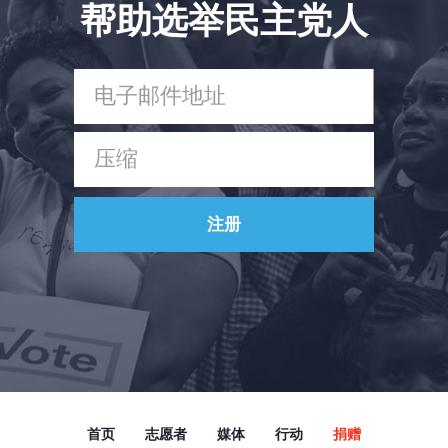
Vote
帮助选举民主党人
捐赠
首页
志愿者
媒体
行动
捐赠