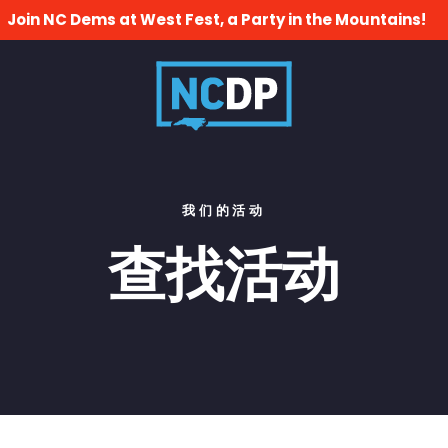
Join NC Dems at West Fest, a Party in the Mountains!
我们的活动
查找活动