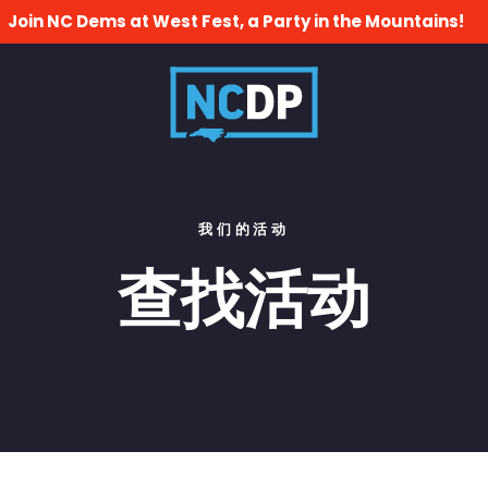
Join NC Dems at West Fest, a Party in the Mountains!
我们的活动
查找活动