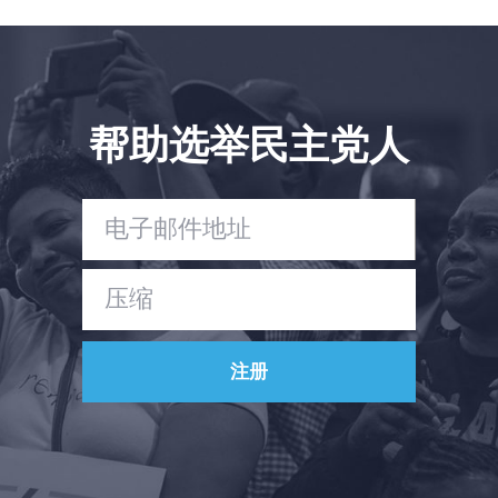
首页
帮助选举民主党人
Shop
Take Back the Courts
与我们合作
新闻
您的派对
行动
Vote
捐赠