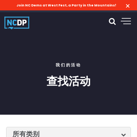
Join NC Dems at West Fest, a Party in the Mountains!
我们的活动
查找活动