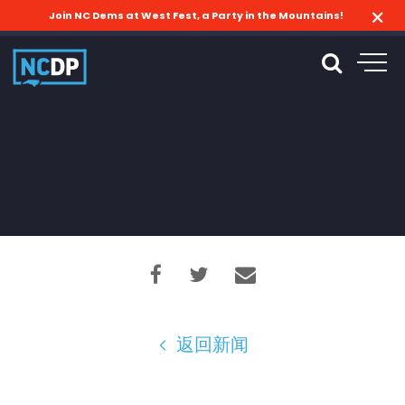
Join NC Dems at West Fest, a Party in the Mountains!
返回新闻