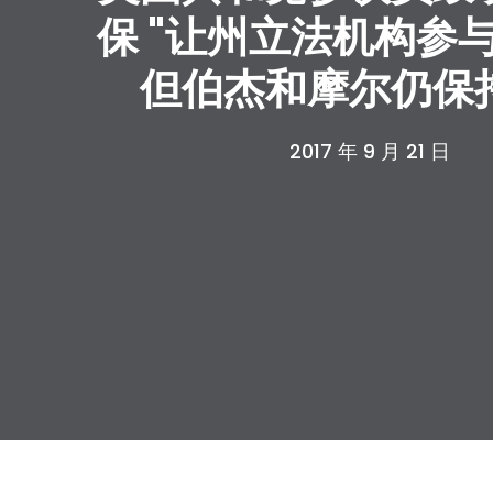
保 "让州立法机构参
但伯杰和摩尔仍保
2017 年 9 月 21 日