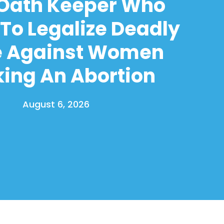
 Oath Keeper Who
To Legalize Deadly
e Against Women
ing An Abortion
August 6, 2026