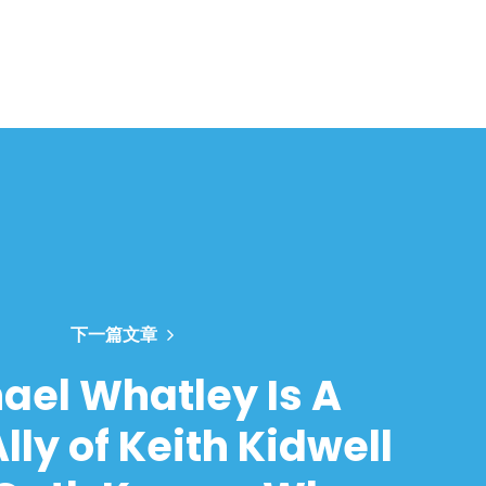
下一篇文章
ael Whatley Is A
lly of Keith Kidwell