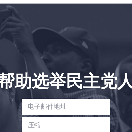
首页
Shop
Take Back the Courts
与我们合作
新闻
您的派对
行动
Vote
帮助选举民主党
捐赠