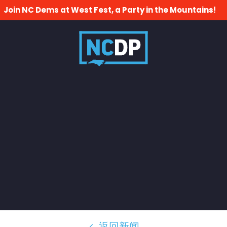
Join NC Dems at West Fest, a Party in the Mountains!
返回新闻