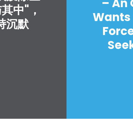
– An
与其中"，
Wants 
持沉默
Forc
Seek