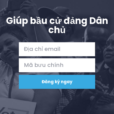
Giúp bầu cử đảng Dân
chủ
Trang chủ
Shop
Take Back the Courts
Làm việc với chúng tôi
Nhấn
Bữa tiệc của bạn
Hoạt động
Vote
Quyên tặng