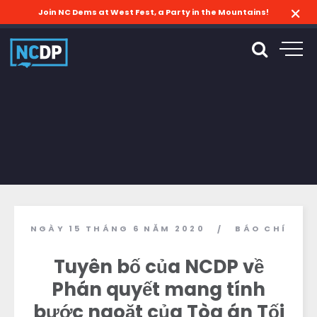
Join NC Dems at West Fest, a Party in the Mountains!
NGÀY 15 THÁNG 6 NĂM 2020
BÁO CHÍ
/
Tuyên bố của NCDP về
Phán quyết mang tính
bước ngoặt của Tòa án Tối