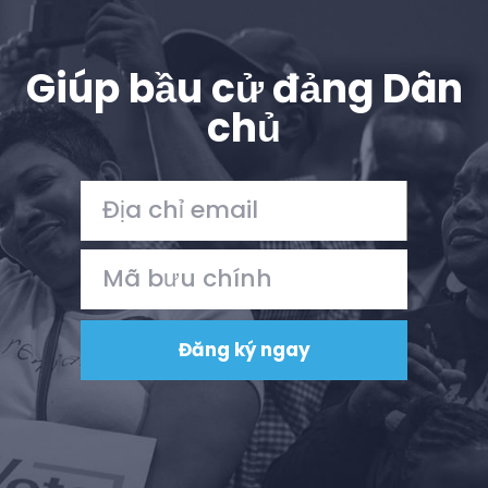
Giúp bầu cử đảng Dân
chủ
Trang chủ
Shop
Take Back the Courts
Làm việc với chúng tôi
Nhấn
Bữa tiệc của bạn
Hoạt động
Vote
Quyên tặng