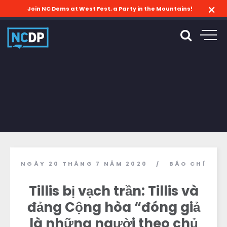
Join NC Dems at West Fest, a Party in the Mountains!
NGÀY 20 THÁNG 7 NĂM 2020
BÁO CHÍ
/
Tillis bị vạch trần: Tillis và
đảng Cộng hòa “đóng giả
là những người theo chủ