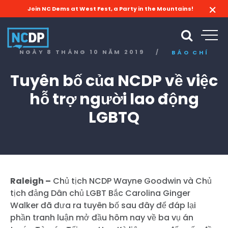
Join NC Dems at West Fest, a Party in the Mountains!
NGÀY 8 THÁNG 10 NĂM 2019
/
BÁO CHÍ
Tuyên bố của NCDP về việc
hỗ trợ người lao động
LGBTQ
Raleigh –
Chủ tịch NCDP Wayne Goodwin và Chủ
tịch đảng Dân chủ LGBT Bắc Carolina Ginger
Walker đã đưa ra tuyên bố sau đây để đáp lại
phần tranh luận mở đầu hôm nay về ba vụ án