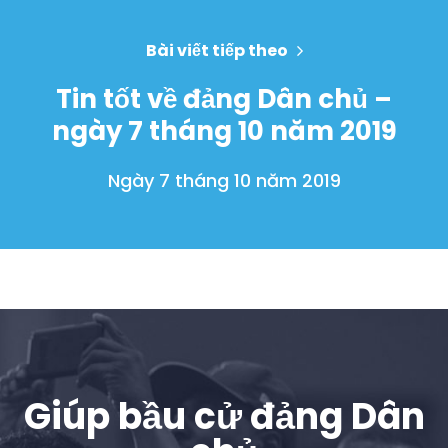
Bài viết tiếp theo
Trang chủ
Tin tốt về đảng Dân chủ –
Shop
ngày 7 tháng 10 năm 2019
Take Back the Courts
Làm việc với chúng tôi
Ngày 7 tháng 10 năm 2019
Nhấn
Bữa tiệc của bạn
Hoạt động
Vote
Quyên tặng
Giúp bầu cử đảng Dân