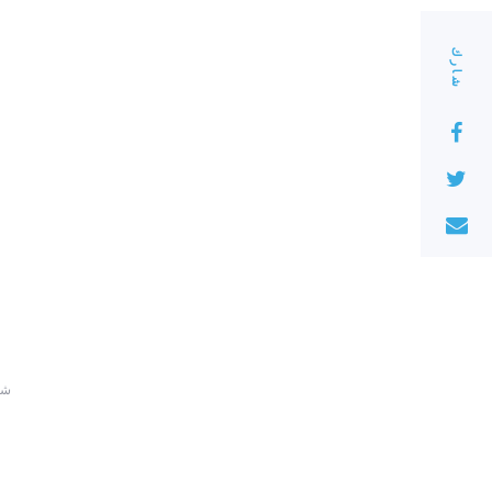
شارك
220 ش