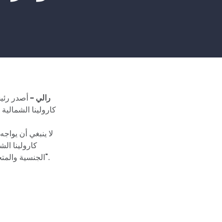
رالي -
أصدر رئي
كارولينا الشمالية 
كارولينا الش
الجنسية والمتحولين جنسياً اليوم وهم يواصلون النضال من أجل الحقوق القانونية والحماية التي يستحقونها".