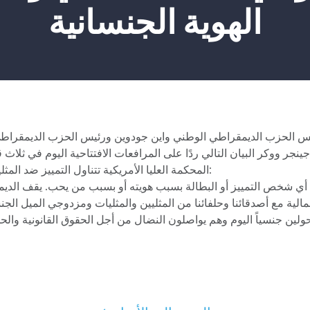
الهوية الجنسانية
س الحزب الديمقراطي الوطني واين جودوين ورئيس الحزب الديمقراطي 
جينجر ووكر البيان التالي ردًا على المرافعات الافتتاحية اليوم في ثلا
المحكمة العليا الأمريكية تتناول التمييز ضد المثليين في مكان العمل:
مالية مع أصدقائنا وحلفائنا من المثليين والمثليات ومزدوجي الميل الج