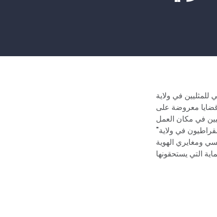
للمثليين في ولاية
ث قضايا معروضة على
"لا ينبغي أن يواجه أي شخص التمييز أو البطالة بسبب هويته أو بسبب من يحب. يقف الديمقراطيون في ولاية
نسي ومغايري الهوية