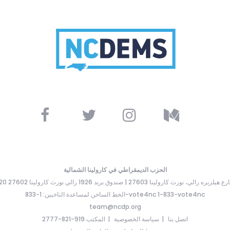
الحزب الديمقراطي في كارولينا الشمالية
ارع هيلزبره رالي، نورث كارولينا 27603 | صندوق بريد 1926 رالي نورث كارولينا 27602
الخط الساخن لمساعدة الناخبين: 1-833-vote4nc 1-833-vote4nc
team@ncdp.org
اتصل بنا
سياسة الخصوصية
المكتب 919-821-2777