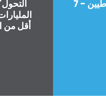
أخبار سارة عن الديمقراطيين - 7
التحول"
المليارا
أقل من ال
الصفحة الرئيسية
Shop
Take Back the Courts
العمل معنا
الصحافة
حفلتك
الإجراء