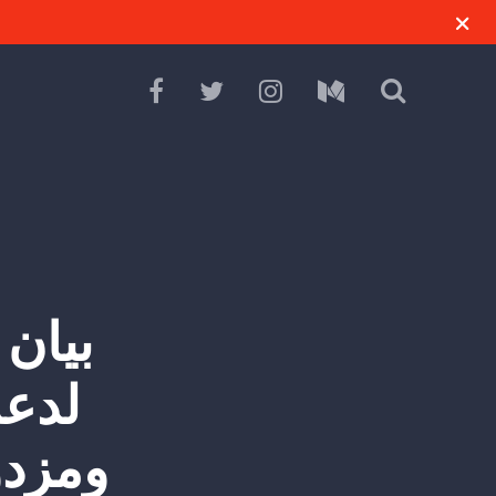
بيان
لدعم
ومزدو