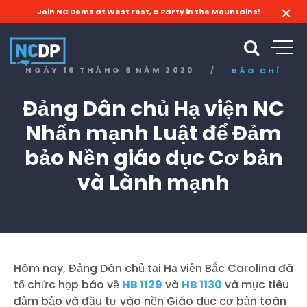
Join NC Dems at West Fest, a Party in the Mountains!
NGÀY 16 THÁNG 6 NĂM 2020
/
BÁO CHÍ
Đảng Dân chủ Hạ viện NC
Nhấn mạnh Luật để Đảm
bảo Nền giáo dục Cơ bản
và Lành mạnh
Hôm nay, Đảng Dân chủ tại Hạ viện Bắc Carolina đã
tổ chức họp báo về
HB 1129
và
HB 1130
và mục tiêu
đảm bảo và đầu tư vào nền Giáo dục cơ bản toàn