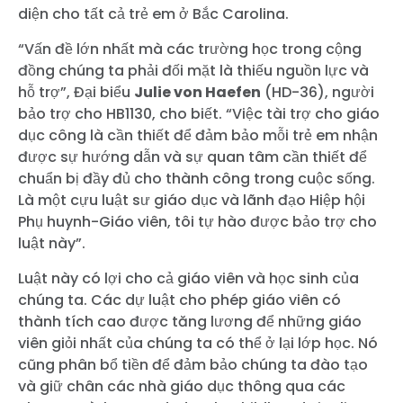
diện cho tất cả trẻ em ở Bắc Carolina.
“Vấn đề lớn nhất mà các trường học trong cộng
đồng chúng ta phải đối mặt là thiếu nguồn lực và
hỗ trợ”, Đại biểu
Julie von Haefen
(HD-36), người
bảo trợ cho HB1130, cho biết. “Việc tài trợ cho giáo
dục công là cần thiết để đảm bảo mỗi trẻ em nhận
được sự hướng dẫn và sự quan tâm cần thiết để
chuẩn bị đầy đủ cho thành công trong cuộc sống.
Là một cựu luật sư giáo dục và lãnh đạo Hiệp hội
Phụ huynh-Giáo viên, tôi tự hào được bảo trợ cho
luật này”.
Luật này có lợi cho cả giáo viên và học sinh của
chúng ta. Các dự luật cho phép giáo viên có
thành tích cao được tăng lương để những giáo
viên giỏi nhất của chúng ta có thể ở lại lớp học. Nó
cũng phân bổ tiền để đảm bảo chúng ta đào tạo
và giữ chân các nhà giáo dục thông qua các