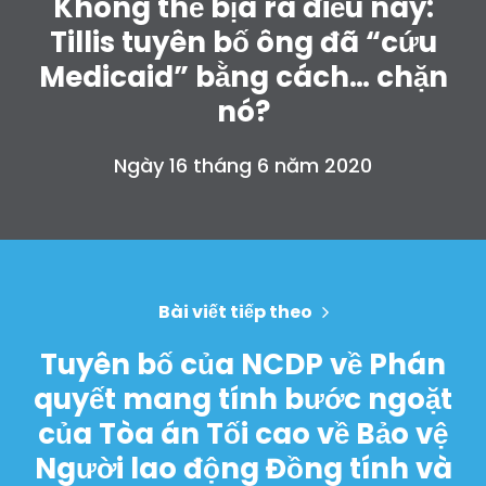
Không thể bịa ra điều này:
Quyên tặng
Tillis tuyên bố ông đã “cứu
Medicaid” bằng cách… chặn
nó?
Ngày 16 tháng 6 năm 2020
Bài viết tiếp theo
Tuyên bố của NCDP về Phán
quyết mang tính bước ngoặt
của Tòa án Tối cao về Bảo vệ
Người lao động Đồng tính và