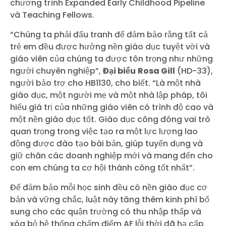
chương trình Expanded Early Childhood Pipeline
và Teaching Fellows.
“Chúng ta phải đấu tranh để đảm bảo rằng tất cả
trẻ em đều được hưởng nền giáo dục tuyệt vời và
giáo viên của chúng ta được tôn trọng như những
người chuyên nghiệp”,
Đại biểu
Rosa Gill
(HD-33),
người bảo trợ cho HB1130, cho biết. “Là một nhà
giáo dục, một người mẹ và một nhà lập pháp, tôi
hiểu giá trị của những giáo viên có trình độ cao và
một nền giáo dục tốt. Giáo dục công đóng vai trò
quan trọng trong việc tạo ra một lực lượng lao
động được đào tạo bài bản, giúp tuyển dụng và
giữ chân các doanh nghiệp mới và mang đến cho
con em chúng ta cơ hội thành công tốt nhất”.
Để đảm bảo mỗi học sinh đều có nền giáo dục cơ
bản và vững chắc, luật này tăng thêm kinh phí bổ
sung cho các quận trường có thu nhập thấp và
xóa bỏ hệ thống chấm điểm AF lỗi thời đã hạ cấp