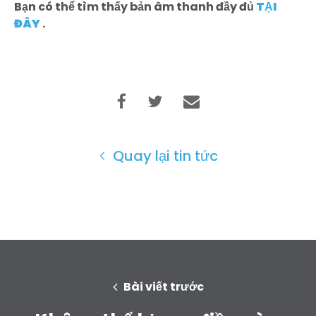
Bạn có thể tìm thấy bản âm thanh đầy đủ
TẠI
ĐÂY
.
Quay lại tin tức
Trang chủ
Shop
Take Back the Courts
Làm việc với chúng tôi
Nhấn
Bữa tiệc của bạn
Hoạt động
Bài viết trước
Vote