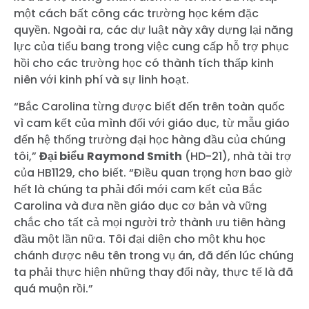
một cách bất công các trường học kém đặc
quyền. Ngoài ra, các dự luật này xây dựng lại năng
lực của tiểu bang trong việc cung cấp hỗ trợ phục
hồi cho các trường học có thành tích thấp kinh
niên với kinh phí và sự linh hoạt.
“Bắc Carolina từng được biết đến trên toàn quốc
vì cam kết của mình đối với giáo dục, từ mẫu giáo
đến hệ thống trường đại học hàng đầu của chúng
tôi,”
Đại biểu
Raymond Smith
(HD-21), nhà tài trợ
của HB1129, cho biết. “Điều quan trọng hơn bao giờ
hết là chúng ta phải đổi mới cam kết của Bắc
Carolina và đưa nền giáo dục cơ bản và vững
chắc cho tất cả mọi người trở thành ưu tiên hàng
đầu một lần nữa. Tôi đại diện cho một khu học
chánh được nêu tên trong vụ án, đã đến lúc chúng
ta phải thực hiện những thay đổi này, thực tế là đã
quá muộn rồi.”