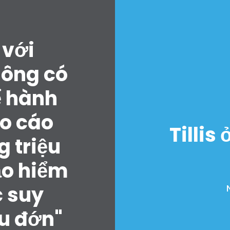
 với
hông có
ể hành
Trang chủ
Shop
o cáo
Take Back the Courts
Tillis
Làm việc với chúng tôi
 triệu
Nhấn
Bữa tiệc của bạn
ảo hiểm
Hoạt động
c suy
Vote
Quyên tặng
au đớn"