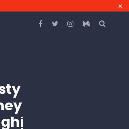
sty
dney
nghị