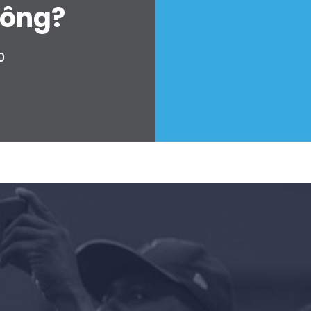
hông?
0