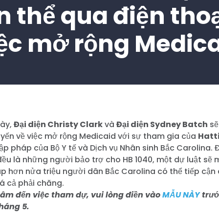
n thể qua điện thoạ
ệc mở rộng Medic
này,
Đại diện Christy Clark
và
Đại diện Sydney Batch
sẽ
uyến về việc mở rộng Medicaid với sự tham gia của
Hatt
p pháp của Bộ Y tế và Dịch vụ Nhân sinh Bắc Carolina. Đ
đều là những người bảo trợ cho HB 1040, một dự luật sẽ
p hơn nửa triệu người dân Bắc Carolina có thể tiếp cận
á cả phải chăng.
âm đến việc tham dự, vui lòng điền vào
MẪU NÀY
trướ
háng 5.