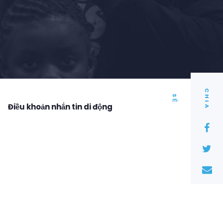
C
I
A
H
S
Ẻ
Điều khoản nhắn tin di động