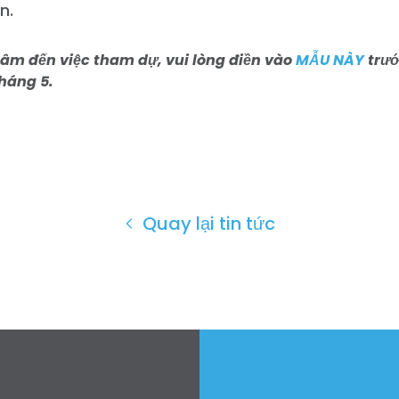
ên.
âm đến việc tham dự, vui lòng điền vào
MẪU NÀY
trướ
tháng 5.
Quay lại tin tức