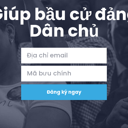
iúp bầu cử đả
Dân chủ