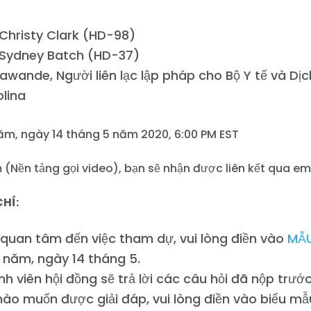
 Christy Clark (HD-98)
n Sydney Batch (HD-37)
awande, Người liên lạc lập pháp cho Bộ Y tế và Dịc
lina
m, ngày 14 tháng 5 năm 2020, 6:00 PM EST
(Nền tảng gọi video), bạn sẽ nhận được liên kết qua em
CHÍ:
quan tâm đến việc tham dự, vui lòng điền vào
MẪ
 năm, ngày 14 tháng 5.
h viên hội đồng sẽ trả lời các câu hỏi đã nộp trướ
nào muốn được giải đáp, vui lòng điền vào biểu mẫ