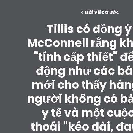
Bài viết trước
Tillis có đồng ý
McConnell rằng k
"tính cấp thiết" đ
động như các bá
mới cho thấy hàng
người không có b
y tế và một cuộ
thoái "kéo dài, đ