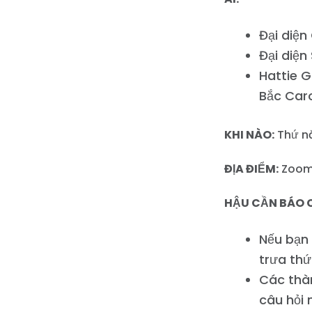
Đại diện
Đại diệ
Hattie G
Bắc Caro
KHI NÀO:
Thứ nă
ĐỊA ĐIỂM:
Zoom 
HẬU CẦN BÁO 
Nếu bạn 
trưa thứ
Các thàn
câu hỏi 