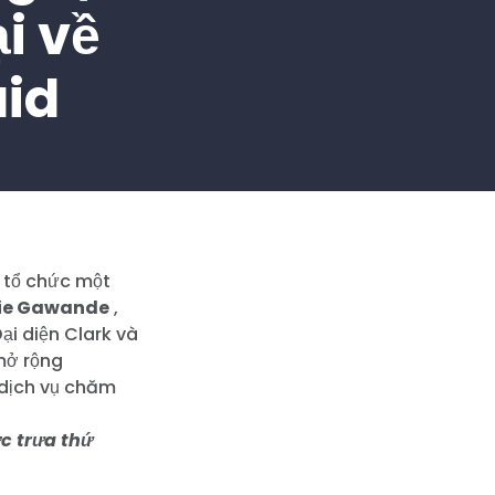
i về
aid
 tổ chức một
ie Gawande
,
ại diện Clark và
 mở rộng
 dịch vụ chăm
c trưa thứ