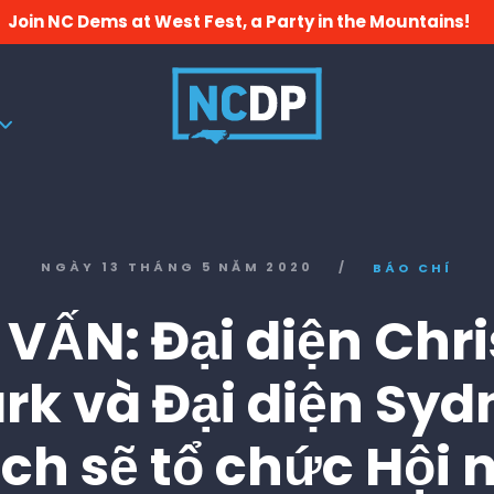
Join NC Dems at West Fest, a Party in the Mountains!
NGÀY 13 THÁNG 5 NĂM 2020
/
BÁO CHÍ
 VẤN: Đại diện Chri
rk và Đại diện Sy
ch sẽ tổ chức Hội 