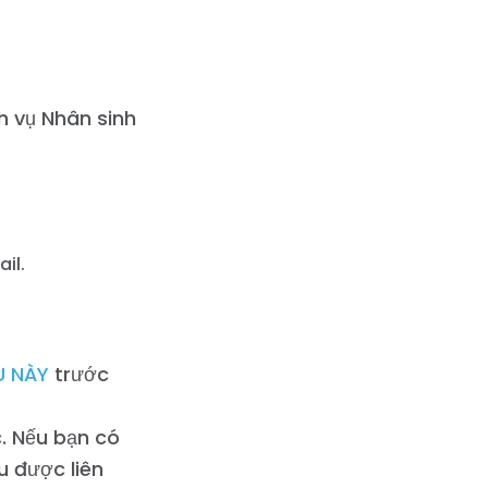
h vụ Nhân sinh
ail.
U NÀY
trước
c. Nếu bạn có
u được liên