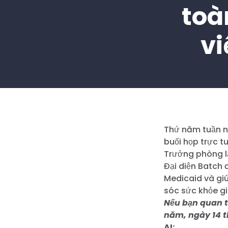
toà
vi
Thứ năm tuần 
buổi họp trực t
Trưởng phòng lậ
Đại diện Batch 
Medicaid và giú
sóc sức khỏe gi
Nếu bạn quan t
năm, ngày 14 t
AI: