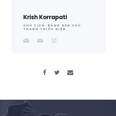
Krish Korrapati
CHỦ TỊCH, ĐẢNG DÂN CHỦ
THANH THIẾU NIÊN
Trang chủ
Shop
Take Back the Courts
Làm việc với chúng tôi
Nhấn
Bữa tiệc của bạn
Hoạt động
Vote
Quyên tặng