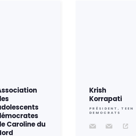
Association
Krish
des
Korrapati
adolescents
PRÉSIDENT, TEEN
DEMOCRATS
démocrates
de Caroline du
Nord