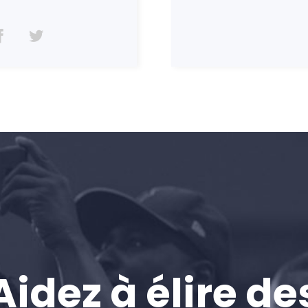
Accueil
Aidez à élire de
Shop
Take Back the Courts