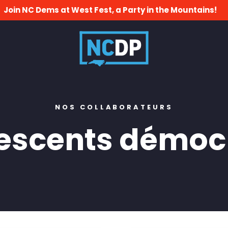
Join NC Dems at West Fest, a Party in the Mountains!
NOS COLLABORATEURS
escents démoc