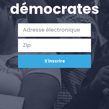
Travailler avec nous
démocrates
Presse
Votre fête
Action
Vote
Faire un don