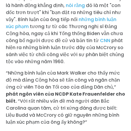
là hành động khẳng định,
nói rằng
đó là một "con
dốc trơn trượt" khi "bạn đặt ra những tiêu chí như
vậy". Bình luận của ông tiếp nối
những bình luận
xúc phạm
tương tự
từ các Thượng nghị sĩ Đảng
Cộng hòa, ngay cả khi Tổng thống Biden vẫn chưa
công bố người được đề cử và bản tin từ
CNN
phát
hiện ra những bình luận trước đây của McCrory so
sánh việc từ chối công việc với sự phân biệt chủng
tộc vào những năm 1960.
“Những bình luận của Mark Walker cho thấy mức
độ mà đảng Cộng hòa sẽ tấn công và ngăn chặn
ứng cử viên Tòa án Tối cao của đảng Dân chủ,”
phát ngôn viên của NCDP Kate Frauenfelder cho
biết.
“Với rất nhiều vấn đề mà người dân Bắc
Carolina quan tâm, cử tri xứng đáng được biết:
Liệu Budd và McCrory có giữ nguyên những bình
luận xúc phạm của ông ấy không?”