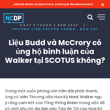
Join NC Dems at West Fest, a Party in the Mountains!
NGÀY 3 THÁNG 2 NĂM 2022
/
,
PHƯƠNG TIỆN TRUYỀN THÔNG
BÁO CHÍ
Liệu Budd và McCrory có
ủng hộ bình luận của
Walker tại SCOTUS không?
Trong một cuộc phỏng vấn trên đài phát thanh,
ứng cử viên Thượng viện Hoa Kỳ Mark Walker ngụ
ý rằng cam kết của Tổng thống Biden trong việc đề
cử một phụ nữ da đen vào Tòa án Tối cao Hoa Kỳ