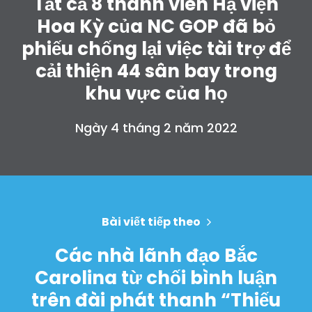
Tất cả 8 thành viên Hạ viện
Hoa Kỳ của NC GOP đã bỏ
phiếu chống lại việc tài trợ để
cải thiện 44 sân bay trong
khu vực của họ
Ngày 4 tháng 2 năm 2022
Trang chủ
Shop
Take Back the Courts
Bài viết tiếp theo
Làm việc với chúng tôi
Nhấn
Các nhà lãnh đạo Bắc
Bữa tiệc của bạn
Carolina từ chối bình luận
Hoạt động
trên đài phát thanh “Thiếu
Vote