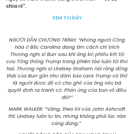
chia rẽ".
XEM TẠI ĐÂY
NGƯỜI DẪN CHƯƠNG TRÌNH: “Những người Cộng
hòa ở Bắc Carolina đang tìm cách chỉ trích
Thượng nghị sĩ Burr sau khi ông bỏ phiếu kết tội
cựu Tổng thống Trump trong phiên tòa luận tội thứ
hai. Thượng nghị sĩ Lindsey Graham nói rằng động
thái của Burr gần như đảm bảo Lara Trump có thể
là người được đề cử cho ghế của ông nếu bà
quyết định ra tranh cử. Phản ứng của bạn về điều
đó?”
MARK WALKER: “Vâng, theo lời của John Ashcroft
thì: Lindsey luôn tự tin, nhưng không phải lúc nào
cũng đúng.”