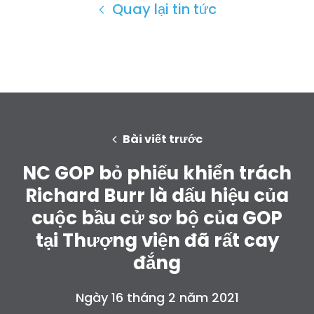
Quay lại tin tức
Trang chủ
Bài viết trước
Shop
Take Back the Courts
NC GOP bỏ phiếu khiển trách
Làm việc với chúng tôi
Richard Burr là dấu hiệu của
Nhấn
cuộc bầu cử sơ bộ của GOP
Bữa tiệc của bạn
Hoạt động
tại Thượng viện đã rất cay
Vote
đắng
Quyên tặng
Ngày 16 tháng 2 năm 2021