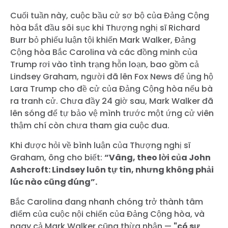
Cuối tuần này, cuộc bầu cử sơ bộ của Đảng Cộng
hòa bắt đầu sôi sục khi Thượng nghị sĩ Richard
Burr bỏ phiếu luận tội khiến Mark Walker, Đảng
Cộng hòa Bắc Carolina và các đồng minh của
Trump rơi vào tình trạng hỗn loạn, bao gồm cả
Lindsey Graham, người đã lên Fox News để ủng hộ
Lara Trump cho đề cử của Đảng Cộng hòa nếu bà
ra tranh cử. Chưa đầy 24 giờ sau, Mark Walker đã
lên sóng để tự bảo vệ mình trước một ứng cử viên
thậm chí còn chưa tham gia cuộc đua.
Khi được hỏi về bình luận của Thượng nghị sĩ
Graham, ông cho biết:
“Vâng, theo lời của John
Ashcroft: Lindsey luôn tự tin, nhưng không phải
lúc nào cũng đúng”.
Bắc Carolina đang nhanh chóng trở thành tâm
điểm của cuộc nội chiến của Đảng Cộng hòa, và
ngay cả Mark Walker cũng thừa nhận —
"có sự