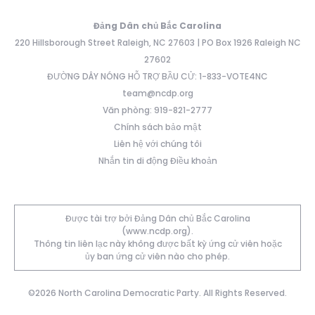
Đảng Dân chủ Bắc Carolina
220 Hillsborough Street Raleigh, NC 27603 | PO Box 1926 Raleigh NC
27602
ĐƯỜNG DÂY NÓNG HỖ TRỢ BẦU CỬ: 1-833-VOTE4NC
team@ncdp.org
Văn phòng: 919-821-2777
Chính sách bảo mật
Liên hệ với chúng tôi
Nhắn tin di động Điều khoản
Được tài trợ bởi Đảng Dân chủ Bắc Carolina
(www.ncdp.org).
Thông tin liên lạc này không được bất kỳ ứng cử viên hoặc
ủy ban ứng cử viên nào cho phép.
©2026 North Carolina Democratic Party. All Rights Reserved.