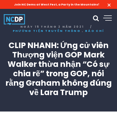
Join NC Dems at West Fest, a Party in the Mountains!
NGÀY 15 THÁNG 2 NĂM 2021
/
,
PHƯƠNG TIỆN TRUYỀN THÔNG
BÁO CHÍ
CLIP NHANH: Ứng cử viên
Thượng viện GOP Mark
Walker thừa nhận “Có sự
chia rẽ” trong GOP, nói
rằng Graham không đúng
về Lara Trump