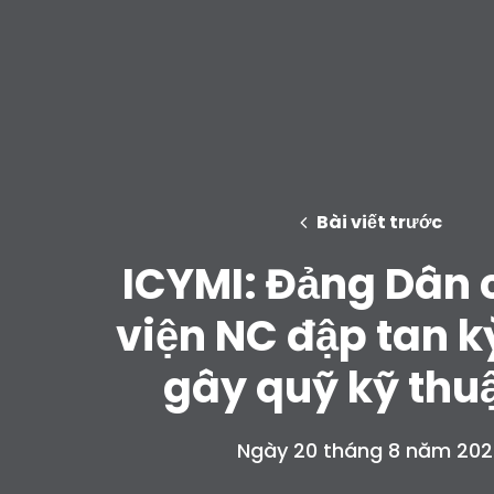
Bài viết trước
ICYMI: Đảng Dân 
viện NC đập tan k
gây quỹ kỹ thuậ
Ngày 20 tháng 8 năm 202