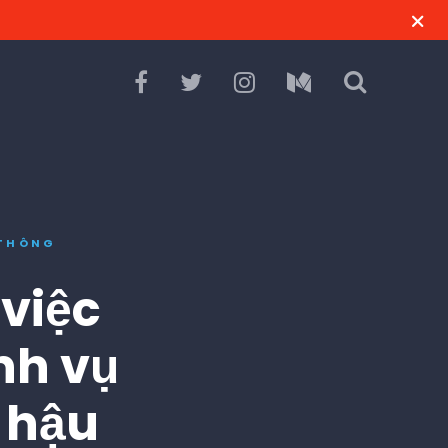
 THÔNG
việc
nh vụ
s hậu