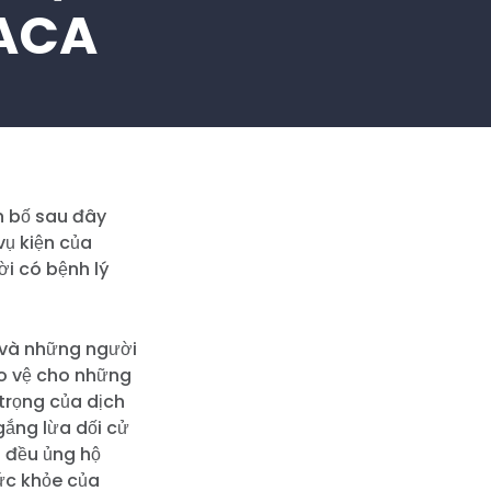
 ACA
n bố sau đây
vụ kiện của
i có bệnh lý
 và những người
ảo vệ cho những
 trọng của dịch
gắng lừa dối cử
s đều ủng hộ
ức khỏe của