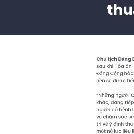
thu
Chủ tịch Đảng
sau khi Tòa án 
Đảng Cộng hòa 
nền sẽ được tiế
“Những người C
khác, đang tiế
người có bệnh l
vụ chăm sóc sức
tri về ý định t
một nỗ lực liều