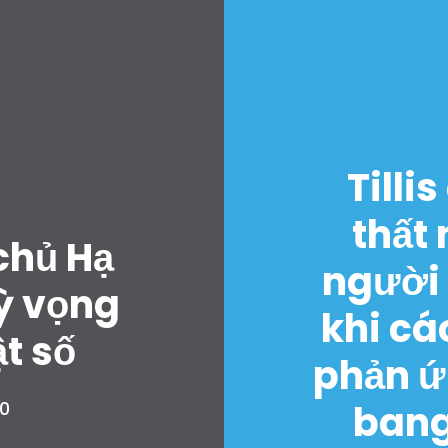
Tilli
thất
chủ Hạ
người 
ỳ vọng
khi cá
t số
phản ứn
bang
0
Trang chủ