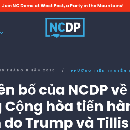
Join NC Dems at West Fest, a Party in the Mountains!
19 THÁNG 8 NĂM 2020
/
PHƯƠNG TIỆN TRUYỀN
ên bố của NCDP về 
 Cộng hòa tiến hà
 do Trump và Tilli