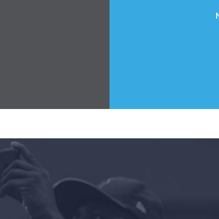
Shop
Take Back the Courts
Làm việc với chúng tôi
Nhấn
Bữa tiệc của bạn
Hoạt động
Vote
Quyên tặng