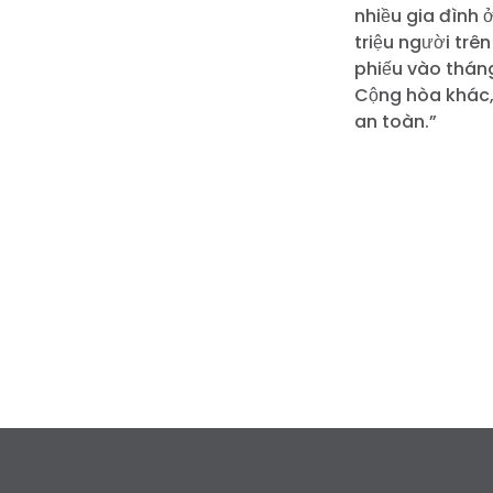
nhiều gia đình
triệu người trê
phiếu vào tháng
Cộng hòa khác,
an toàn.”