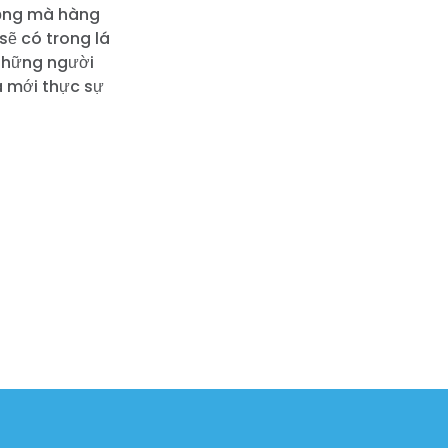
rọng mà hàng
sẽ có trong lá
 những người
a mới thực sự