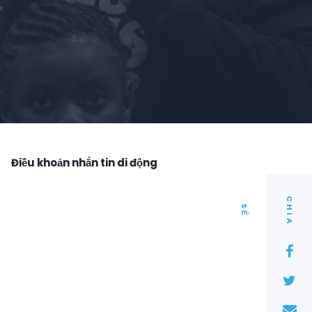
Điều khoản nhắn tin di động
C
I
A
H
S
Ẻ