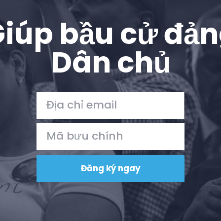
iúp bầu cử đả
Dân chủ