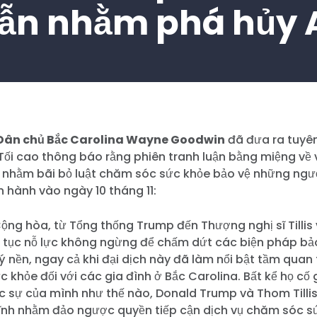
ẫn nhằm phá hủy
 Dân chủ Bắc Carolina Wayne Goodwin
đã đưa ra tuyê
Tối cao thông báo rằng phiên tranh luận bằng miệng về 
nhằm bãi bỏ luật chăm sóc sức khỏe bảo vệ những ngườ
n hành vào ngày 10 tháng 11:
ộng hòa, từ Tổng thống Trump đến Thượng nghị sĩ Tillis
p tục nỗ lực không ngừng để chấm dứt các biện pháp b
ý nền, ngay cả khi đại dịch này đã làm nổi bật tầm quan
 khỏe đối với các gia đình ở Bắc Carolina. Bất kể họ cố 
hực sự của mình như thế nào, Donald Trump và Thom Tilli
 lĩnh nhằm đảo ngược quyền tiếp cận dịch vụ chăm sóc s