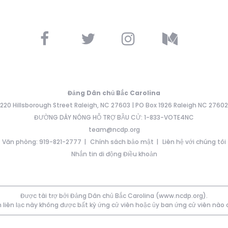
Đảng Dân chủ Bắc Carolina
220 Hillsborough Street Raleigh, NC 27603 | PO Box 1926 Raleigh NC 27602
ĐƯỜNG DÂY NÓNG HỖ TRỢ BẦU CỬ: 1-833-VOTE4NC
team@ncdp.org
Văn phòng: 919-821-2777
Chính sách bảo mật
Liên hệ với chúng tôi
Nhắn tin di động Điều khoản
Được tài trợ bởi Đảng Dân chủ Bắc Carolina (www.ncdp.org).
 liên lạc này không được bất kỳ ứng cử viên hoặc ủy ban ứng cử viên nào