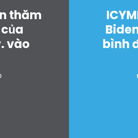
ến thăm
ICYMI
 của
Biden
. vào
bình 
0
Trang chủ
Shop
Take Back the Courts
Làm việc với chúng tôi
Nhấn