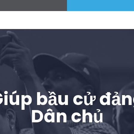
Bữa tiệc của bạn
Hoạt động
Vote
Quyên tặng
iúp bầu cử đả
Dân chủ