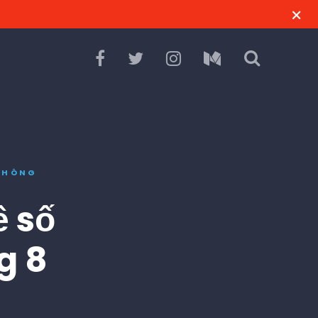
THÔNG
 số
g 8