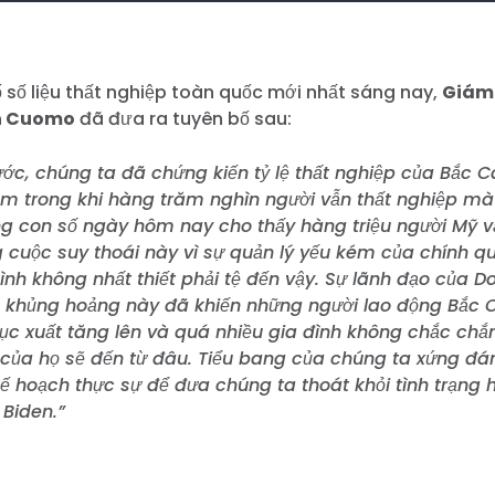
 số liệu thất nghiệp toàn quốc mới nhất sáng nay,
Giám 
h Cuomo
đã đưa ra tuyên bố sau:
rước, chúng ta đã chứng kiến tỷ lệ thất nghiệp của Bắc C
răm trong khi hàng trăm nghìn người vẫn thất nghiệp m
ng con số ngày hôm nay cho thấy hàng triệu người Mỹ vẫ
g cuộc suy thoái này vì sự quản lý yếu kém của chính q
 hình không nhất thiết phải tệ đến vậy. Sự lãnh đạo của 
c khủng hoảng này đã khiến những người lao động Bắc C
trục xuất tăng lên và quá nhiều gia đình không chắc chắ
o của họ sẽ đến từ đâu. Tiểu bang của chúng ta xứng đá
ế hoạch thực sự để đưa chúng ta thoát khỏi tình trạng 
 Biden.”