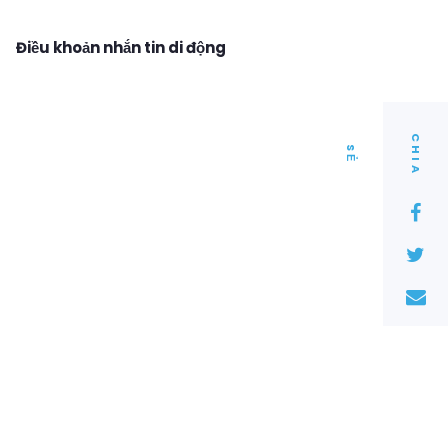
Điều khoản nhắn tin di động
C
I
A
H
S
Ẻ