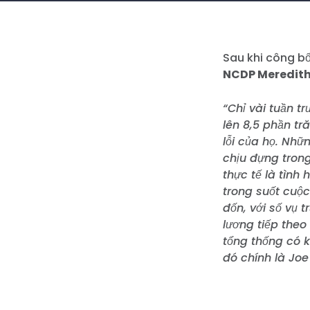
Sau khi công bố
NCDP Meredit
“Chỉ vài tuần t
lên 8,5 phần t
lỗi của họ. Nhữ
chịu đựng tron
thực tế là tình
trong suốt cuộ
đốn, với số vụ 
lương tiếp the
tổng thống có k
đó chính là Joe