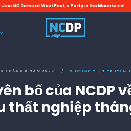
Join NC Dems at West Fest, a Party in the Mountains!
4 THÁNG 9 NĂM 2020
/
PHƯƠNG TIỆN TRUYỀN 
yên bố của NCDP về
ệu thất nghiệp thán