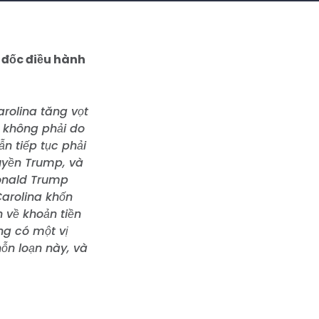
đốc điều hành
arolina tăng vọt
à không phải do
n tiếp tục phải
uyền Trump, và
Donald Trump
arolina khốn
n về khoản tiền
ng có một vị
hỗn loạn này, và