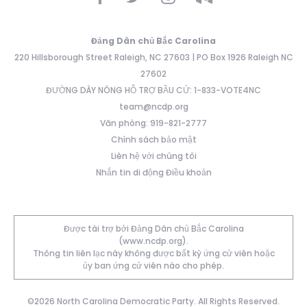
Đảng Dân chủ Bắc Carolina
220 Hillsborough Street Raleigh, NC 27603 | PO Box 1926 Raleigh NC
27602
ĐƯỜNG DÂY NÓNG HỖ TRỢ BẦU CỬ: 1-833-VOTE4NC
team@ncdp.org
Văn phòng: 919-821-2777
Chính sách bảo mật
Liên hệ với chúng tôi
Nhắn tin di động Điều khoản
Được tài trợ bởi Đảng Dân chủ Bắc Carolina
(www.ncdp.org).
Thông tin liên lạc này không được bất kỳ ứng cử viên hoặc
ủy ban ứng cử viên nào cho phép.
©2026 North Carolina Democratic Party. All Rights Reserved.