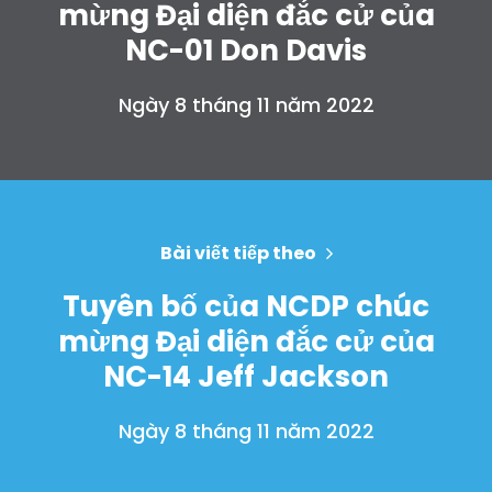
mừng Đại diện đắc cử của
NC-01 Don Davis
Ngày 8 tháng 11 năm 2022
Trang chủ
Shop
Bài viết tiếp theo
Take Back the Courts
Làm việc với chúng tôi
Tuyên bố của NCDP chúc
Nhấn
mừng Đại diện đắc cử của
Bữa tiệc của bạn
NC-14 Jeff Jackson
Hoạt động
Vote
Ngày 8 tháng 11 năm 2022
Quyên tặng