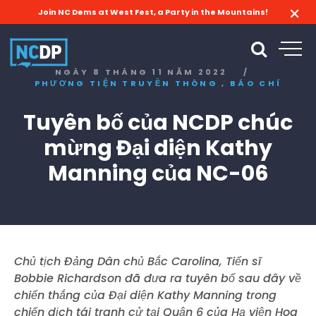
Join NC Dems at West Fest, a Party in the Mountains!
NGÀY 8 THÁNG 11 NĂM 2022
/
,
PHƯƠNG TIỆN TRUYỀN THÔNG
BÁO CHÍ
Tuyên bố của NCDP chúc
mừng Đại diện Kathy
Manning của NC-06
Chủ tịch Đảng Dân chủ Bắc Carolina, Tiến sĩ
Bobbie Richardson đã đưa ra tuyên bố sau đây về
chiến thắng của Đại diện Kathy Manning trong
chiến dịch tái tranh cử tại Quận 6 của Hạ viện Hoa