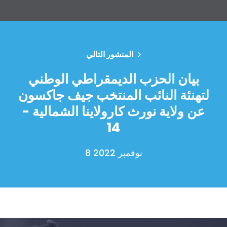
المنشور التالي
الصفحة الرئيسية
Shop
بيان الحزب الديمقراطي الوطني
Take Back the Courts
لتهنئة النائب المنتخب جيف جاكسون
العمل معنا
عن ولاية نورث كارولاينا الشمالية -
الصحافة
حفلتك
14
الإجراء
Vote
8 نوفمبر 2022
تبرع