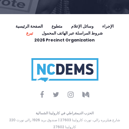
الإجراء
وسائل الإعلام
متطوع
الصفحة الرئيسية
شروط المراسلة عبر الهاتف المحمول
تبرع
2026 Precinct Organization
الحزب الديمقراطي في كارولينا الشمالية
220 شارع هيلزبره رالي، نورث كارولينا 27603 | صندوق بريد 1926 رالي نورث
كارولينا 27602