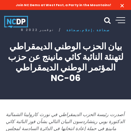
Join NC Dems at West Fest, a Party in the Mountains!
/
8 نوفمبر 2022
صحافة
إعلام،
صحافة،
بيان الحزب الوطني الديمقراطي
لتهنئة النائبة كاثي مانينج عن حزب
المؤتمر الوطني الديمقراطي
NC-06
أصدرت رئيسة الحزب الديمقراطي في نورث كارولينا الشمالية
الدكتورة بوبي ريتشاردسون البيان التالي بشأن فوز النائبة كاثي
مانينغ في حملة إعادة انتخابها في الدائرة السادسة لمجلس