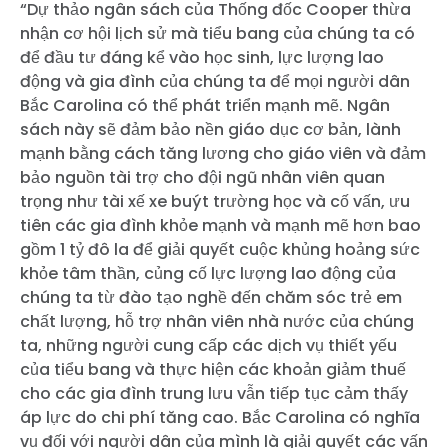
“Dự thảo ngân sách của Thống đốc Cooper thừa
nhận cơ hội lịch sử mà tiểu bang của chúng ta có
để đầu tư đáng kể vào học sinh, lực lượng lao
động và gia đình của chúng ta để mọi người dân
Bắc Carolina có thể phát triển mạnh mẽ. Ngân
sách này sẽ đảm bảo nền giáo dục cơ bản, lành
mạnh bằng cách tăng lương cho giáo viên và đảm
bảo nguồn tài trợ cho đội ngũ nhân viên quan
trọng như tài xế xe buýt trường học và cố vấn, ưu
tiên các gia đình khỏe mạnh và mạnh mẽ hơn bao
gồm 1 tỷ đô la để giải quyết cuộc khủng hoảng sức
khỏe tâm thần, củng cố lực lượng lao động của
chúng ta từ đào tạo nghề đến chăm sóc trẻ em
chất lượng, hỗ trợ nhân viên nhà nước của chúng
ta, những người cung cấp các dịch vụ thiết yếu
của tiểu bang và thực hiện các khoản giảm thuế
cho các gia đình trung lưu vẫn tiếp tục cảm thấy
áp lực do chi phí tăng cao. Bắc Carolina có nghĩa
vụ đối với người dân của mình là giải quyết các vấn