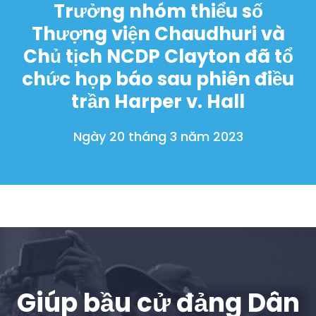
Trưởng nhóm thiểu số
Hoạt động
Thượng viện Chaudhuri và
Vote
Quyên tặng
Chủ tịch NCDP Clayton đã tổ
chức họp báo sau phiên điều
trần Harper v. Hall
Ngày 20 tháng 3 năm 2023
Giúp bầu cử đảng Dân