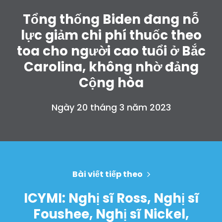
Tổng thống Biden đang nỗ
lực giảm chi phí thuốc theo
toa cho người cao tuổi ở Bắc
Carolina, không nhờ đảng
Cộng hòa
Ngày 20 tháng 3 năm 2023
Trang chủ
Shop
Bài viết tiếp theo
Take Back the Courts
Làm việc với chúng tôi
ICYMI: Nghị sĩ Ross, Nghị sĩ
Nhấn
Foushee, Nghị sĩ Nickel,
Bữa tiệc của bạn