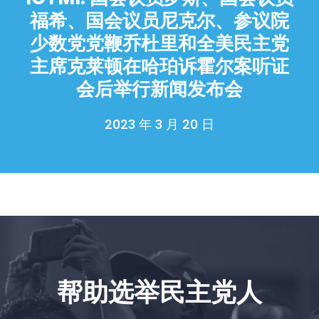
福希、国会议员尼克尔、参议院
首页
Shop
少数党党鞭乔杜里和全美民主党
Take Back the Courts
主席克莱顿在哈珀诉霍尔案听证
与我们合作
会后举行新闻发布会
新闻
您的派对
2023 年 3 月 20 日
行动
Vote
捐赠
帮助选举民主党人