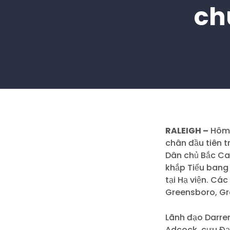
ch
RALEIGH –
Hôm 
chân đầu tiên t
Dân chủ Bắc Ca
khắp Tiểu bang 
tại Hạ viện. C
Greensboro, Gre
Lãnh đạo Darren
Adcock, cựu Đạ