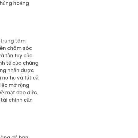
 khủng hoảng
 trung tâm
viên chăm sóc
à tận tụy của
inh tế của chúng
đáng nhận được
 nợ họ và tất cả
việc mở rộng
về mặt đạo đức.
tài chính cần
sàng để hơn