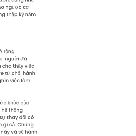
đảo ngược cơ
ng thập kỷ nắm
ở rộng
mọi người đã
u cho thấy việc
re từ chối hành
ghìn việc làm
sức khỏe của
 hệ thống
sự thay đổi có
m gì cả. Chúng
 này và sẽ hành