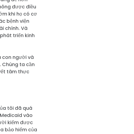
không được điều
sớm khi họ có cơ
ác bệnh viện
ài chính. Và
phát triển kinh
a con người và
. Chúng ta cần
yết tâm thực
ủa tôi đã quá
 Medicaid vào
ười kiếm được
mua bảo hiểm của