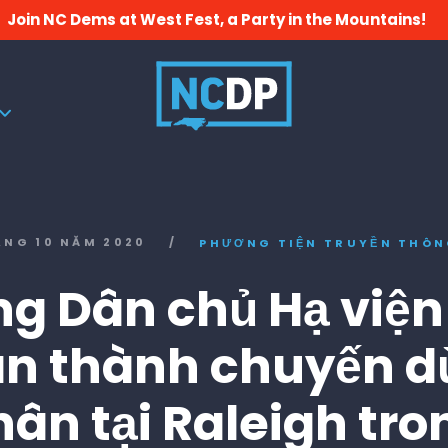
Join NC Dems at West Fest, a Party in the Mountains!
ÁNG 10 NĂM 2020
/
PHƯƠNG TIỆN TRUYỀN THÔ
g Dân chủ Hạ việ
n thành chuyến 
hân tại Raleigh tro