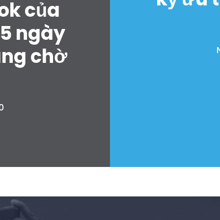
ok của
 5 ngày
ang chờ
0