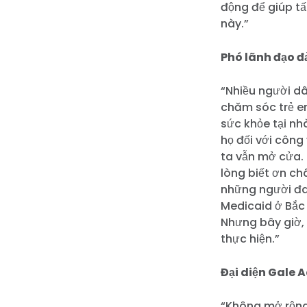
động để giúp t
này.”
Phó lãnh đạo đ
“Nhiều người d
chăm sóc trẻ em
sức khỏe tại nh
họ đối với công
ta vẫn mở cửa. 
lòng biết ơn ch
những người đan
Medicaid ở Bắc 
Nhưng bây giờ, 
thực hiện.”
Đại diện Gale 
“Không mở rộng