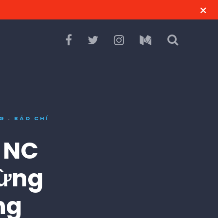
,
NG
BÁO CHÍ
n NC
dừng
ng