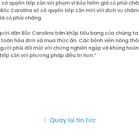
Làm việc với chúng tôi
sẽ có quyền tiếp cận với phạm vi bảo hiểm giá cả phải ch
Nhấn
 Bắc Carolina sẽ có quyền tiếp cận mới với dịch vụ chă
Bữa tiệc của bạn
iá cả phải chăng.
Hoạt động
ười dân Bắc Carolina trên khắp tiểu bang của chúng ta
Vote
h toán hóa đơn và mua thức ăn. Các bệnh viện nông th
Quyên tặng
gười phải đối mặt với chứng nghiện ngập và khủng hoả
 tiếp cận với phương pháp điều trị hơn.”
Quay lại tin tức