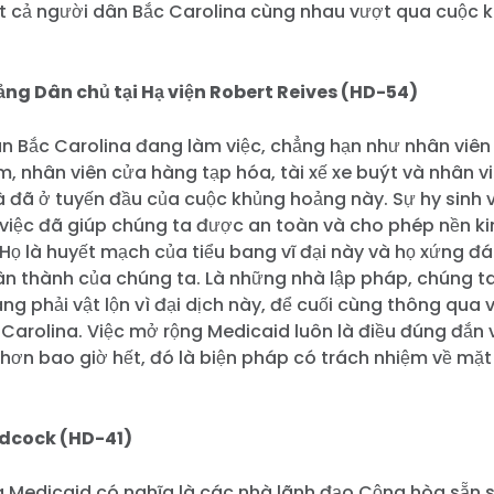
ất cả người dân Bắc Carolina cùng nhau vượt qua cuộc
ảng Dân chủ tại Hạ viện Robert Reives (HD-54)
ân Bắc Carolina đang làm việc, chẳng hạn như nhân viên
, nhân viên cửa hàng tạp hóa, tài xế xe buýt và nhân 
à đã ở tuyến đầu của cuộc khủng hoảng này. Sự hy sinh v
 việc đã giúp chúng ta được an toàn và cho phép nền k
Họ là huyết mạch của tiểu bang vĩ đại này và họ xứng 
ân thành của chúng ta. Là những nhà lập pháp, chúng ta
g phải vật lộn vì đại dịch này, để cuối cùng thông qua 
Carolina. Việc mở rộng Medicaid luôn là điều đúng đắn 
hơn bao giờ hết, đó là biện pháp có trách nhiệm về mặt 
Adcock (HD-41)
 Medicaid có nghĩa là các nhà lãnh đạo Cộng hòa sẵn 