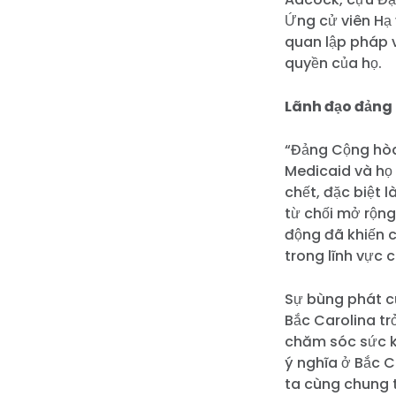
Ứng cử viên Hạ 
quan lập pháp 
quyền của họ.
Lãnh đạo đảng
“Đảng Cộng hòa
Medicaid và họ 
chết, đặc biệt 
từ chối mở rộng
động đã khiến c
trong lĩnh vực 
Sự bùng phát c
Bắc Carolina t
chăm sóc sức kh
ý nghĩa ở Bắc C
ta cùng chung 