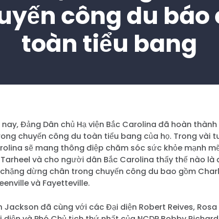
uyến công du báo 
toàn tiểu bang
nay, Đảng Dân chủ Hạ viện Bắc Carolina đã hoàn thàn
rong chuyến công du toàn tiểu bang của họ. Trong vài t
rolina sẽ mang thông điệp chăm sóc sức khỏe mạnh mẽ
Tarheel và cho người dân Bắc Carolina thấy thế nào là
ác chặng dừng chân trong chuyến công du bao gồm Charl
enville và Fayetteville.
 Jackson đã cùng với các Đại diện Robert Reives, Rosa 
i diện và Phó Chủ tịch thứ nhất của NCDP Bobby Richar