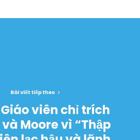
Bài viết tiếp theo
 Giáo viên chỉ trích
 và Moore vì “Thập
tiên lạc hậu và lãnh