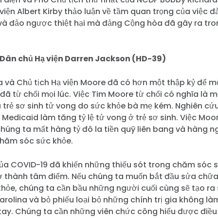
viện Albert Kirby thảo luận về tầm quan trọng của việc 
và đảo ngược thiệt hại mà đảng Cộng hòa đã gây ra tro
 Dân chủ Hạ viện Darren Jackson (HD-39)
 và Chủ tịch Hạ viện Moore đã có hơn một thập kỷ để m
đã từ chối mọi lúc. Việc Tim Moore từ chối có nghĩa là 
là trẻ sơ sinh tử vong do sức khỏe bà mẹ kém. Nghiên cứ
 Medicaid làm tăng tỷ lệ tử vong ở trẻ sơ sinh. Việc Moo
húng ta mất hàng tỷ đô la tiền quỹ liên bang và hàng n
chăm sóc sức khỏe.
ủa COVID-19 đã khiến những thiếu sót trong chăm sóc 
rở thành tâm điểm. Nếu chúng ta muốn bắt đầu sửa chữa
ỏe, chúng ta cần bầu những người cuối cùng sẽ tạo ra 
arolina và bỏ phiếu loại bỏ những chính trị gia không là
tay. Chúng ta cần những viên chức công hiểu được điều