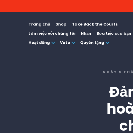
Trang chủ
Shop
Take Back the Courts
Làm việc với chúng tôi
Nhấn
Bữa tiệc của bạn
Hoạt động
Vote
Quyên tặng
NGÀY 5 TH
Đản
hoà
c