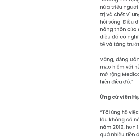
nửa triệu ngườ
trị và chết vì 
hội sống. Điều 
nông thôn của c
điều đó có nghĩ
tế và tăng trưở
Vâng, đảng Dân
mạo hiểm với h
mở rộng Medica
hiện điều đó.”
Ứng cử viên Hạ
“Tôi ủng hộ vi
lâu không có n
năm 2019, hơn 
quá nhiều tiền 