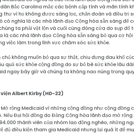
i dân Bắc Carolina mắc các bệnh cấp tính và mãn tính 
ung thư vì họ không được sàng lọc, chẩn đoán và điều trị 
đó có nghĩa là các nhà lãnh đạo Cộng hòa sẵn sàng để c
húng ta phải vật lộn và cuối cùng đóng cửa do sụp đổ t
a là các nhà lãnh đạo Cộng hòa sẵn sàng bỏ qua cơ hội 
ng việc làm trong lĩnh vực chăm sóc sức khỏe.
 chủ không muốn bỏ qua sự thật, chịu đựng đau khổ củ
ậu quả sức khỏe cộng đồng do sự bỏ bê sức khỏe lâu dài
id ngay bây giờ và chúng ta không nao núng trong qu
 viện Albert Kirby (HD-22)
ệc Mở rộng Medicaid vì những cộng đồng như cộng đồng c
Trang chủ
ó. Nếu Đại hội đồng do Đảng Cộng hòa lãnh đạo mở rộng
Shop
194.000 thành viên của nhóm lao động nghèo, những ng
Take Back the Courts
để đủ điều kiện tham gia Medicaid nhưng lại quá ít để 