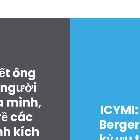
ết ông
 người
a mình,
ICYMI:
về các
Berger
nh kích
kỷ ưu 