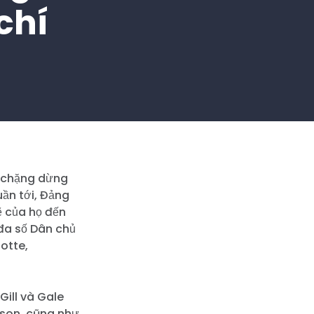
chí
h chặng dừng
uần tới, Đảng
 của họ đến
 đa số Dân chủ
otte,
Gill và Gale
dson, cũng như