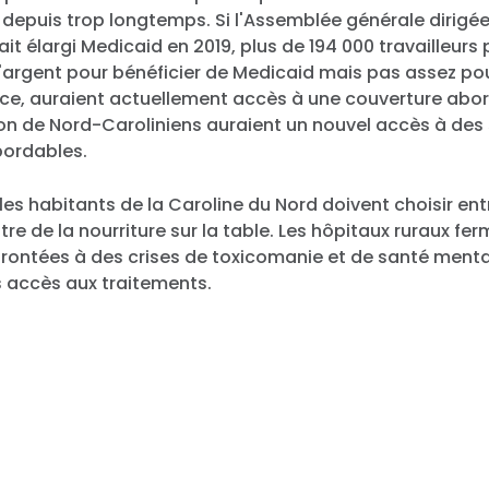
Travailler avec nous
 depuis trop longtemps. Si l'Assemblée générale dirigée
Presse
it élargi Medicaid en 2019, plus de 194 000 travailleurs 
Votre fête
'argent pour bénéficier de Medicaid mais pas assez pou
Action
ce, auraient actuellement accès à une couverture abor
Vote
on de Nord-Caroliniens auraient un nouvel accès à des
Faire un don
bordables.
 les habitants de la Caroline du Nord doivent choisir ent
re de la nourriture sur la table. Les hôpitaux ruraux fer
rontées à des crises de toxicomanie et de santé menta
 accès aux traitements.