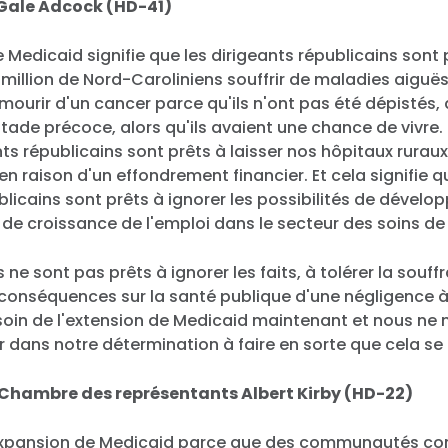
Gale Adcock (HD-41)
 Medicaid signifie que les dirigeants républicains sont p
million de Nord-Caroliniens souffrir de maladies aiguë
 mourir d'un cancer parce qu'ils n'ont pas été dépistés
stade précoce, alors qu'ils avaient une chance de vivre. 
nts républicains sont prêts à laisser nos hôpitaux rurau
 en raison d'un effondrement financier. Et cela signifie q
blicains sont prêts à ignorer les possibilités de dével
e croissance de l'emploi dans le secteur des soins de
ne sont pas prêts à ignorer les faits, à tolérer la sou
s conséquences sur la santé publique d'une négligence 
oin de l'extension de Medicaid maintenant et nous ne 
dans notre détermination à faire en sorte que cela se
Accueil
 Chambre des représentants Albert Kirby (HD-22)
Shop
Take Back the Courts
'expansion de Medicaid parce que des communautés c