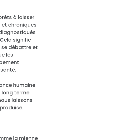
rêts à laisser
s et chroniques
, diagnostiqués
Cela signifie
x se débattre et
ue les
oppement
 santé.
ffrance humaine
à long terme.
nous laissons
 produise.
omme la mienne