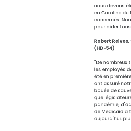
nous devons él
en Caroline du 
concernés. Nou
pour aider tous
Robert Reives
(HD-54)
"De nombreux tr
les employés de
été en première 
ont assuré notr
bouée de sauvet
que législateur
pandémie, d'ado
de Medicaid a t
aujourd'hui, pl