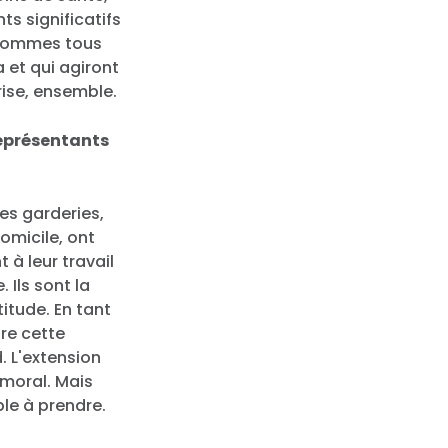
s significatifs
s sommes tous
 et qui agiront
rise, ensemble.
représentants
es garderies,
domicile, ont
 à leur travail
 Ils sont la
itude. En tant
tre cette
. L'extension
 moral. Mais
le à prendre.