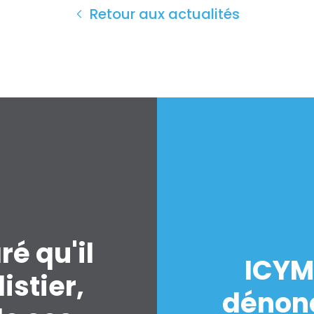
Retour aux actualités
ré qu'il
ICYM
istier,
dénonc