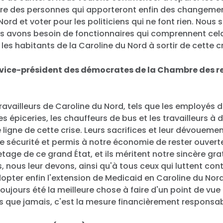
ire des personnes qui apporteront enfin des changement
Nord et voter pour les politiciens qui ne font rien. Nou
s avons besoin de fonctionnaires qui comprennent cela
 les habitants de la Caroline du Nord à sortir de cette c
, vice-président des démocrates de la Chambre des 
availleurs de Caroline du Nord, tels que les employés d
s épiceries, les chauffeurs de bus et les travailleurs à 
ligne de cette crise. Leurs sacrifices et leur dévouement
e sécurité et permis à notre économie de rester ouverte.
age de ce grand État, et ils méritent notre sincère grat
s, nous leur devons, ainsi qu'à tous ceux qui luttent con
pter enfin l'extension de Medicaid en Caroline du Nord
oujours été la meilleure chose à faire d'un point de vue
us que jamais, c'est la mesure financièrement responsab