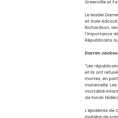
Greenville et Fa
Le leader Darre
et Gale Adcock
Richardson, ain
l'importance de
Républicains au
Darren Jackso
"Les républicai
et ils ont refu
mortes, en part
maternelle. Le
mortalité infan
de fonds fédéra
L'épidémie de C
matière de soin