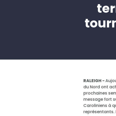
te
tour
RALEIGH -
Aujo
du Nord ont ach
prochaines sem
message fort su
Caroliniens à 
représentants.