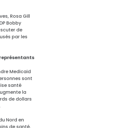
ves, Rosa Gill
CDP Bobby
iscuter de
usés par les
 représentants
endre Medicaid
 personnes sont
aise santé
augmente la
ards de dollars
.
 du Nord en
oins de santé,