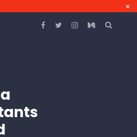
la
tants
d