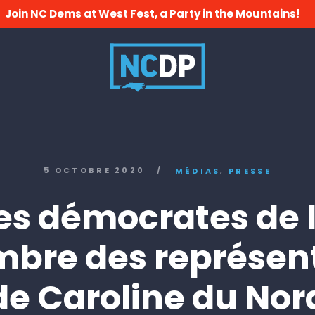
Join NC Dems at West Fest, a Party in the Mountains!
,
5 OCTOBRE 2020
/
MÉDIAS
PRESSE
es démocrates de 
bre des représen
de Caroline du Nor