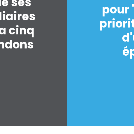
de ses
pour 
iaires
priori
 a cinq
d
endons
é