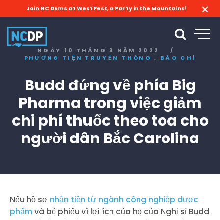
Join NC Dems at West Fest, a Party in the Mountains!
NGÀY 10 THÁNG 8 NĂM 2022
/
,
PHƯƠNG TIỆN TRUYỀN THÔNG
BÁO CHÍ
Budd đứng về phía Big
Pharma trong việc giảm
chi phí thuốc theo toa cho
người dân Bắc Carolina
Nếu hồ sơ
nhận tiền từ ngành công nghiệp dược
phẩm
và bỏ phiếu vì lợi ích của họ của Nghị sĩ Budd