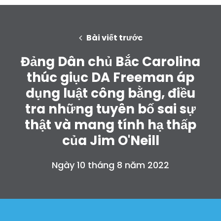
Bài viết trước
Đảng Dân chủ Bắc Carolina
thúc giục DA Freeman áp
dụng luật công bằng, điều
tra những tuyên bố sai sự
thật và mang tính hạ thấp
của Jim O'Neill
Trang chủ
Shop
Ngày 10 tháng 8 năm 2022
Take Back the Courts
Làm việc với chúng tôi
Nhấn
Bữa tiệc của bạn
Hoạt động