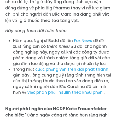
chưa đủ tệ, thì giờ đây ông đang tích cực vận
động đứng về phía Big Pharma thay vì nỗ lực giảm
chi phí cho người dân Bắc Carolina đang phải vật
lộn với giá thuốc theo toa tăng vọt.
Hãy cùng theo dõi tuần trước:
Hôm qua,
Nghị sĩ Budd đã lên
Fox News
để đề
xuất rằng cần có
thêm nhiều
ưu đãi cho ngành
công nghiệp này, ngay cả khi các công ty dược
phẩm đang vô trách nhiệm tăng giá đối với các
gia đình lao động và thu được lợi nhuận kỷ lục.
Trong một
cuộc phỏng vấn trên đài phát thanh
gần đây
, ông cũng ngụ ý rằng tình trạng hiện tại
của thị trường thuốc theo toa vẫn đang diễn ra,
ngay cả khi người dân Bắc Carolina đã cởi mở
hơn về
việc phân phối insulin theo khẩu phần
.
Người phát ngôn của NCDP Kate Frauenfelder
cho biết:
"Càng ngày càng rõ ràng hơn rằng Nghị