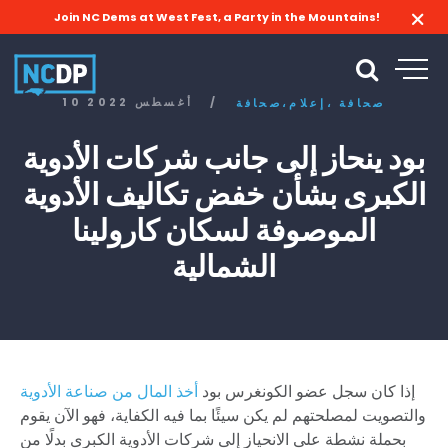
Join NC Dems at West Fest, a Party in the Mountains!
/
10 أغسطس 2022
صحافة
إعلام،
صحافة،
بود ينحاز إلى جانب شركات الأدوية
الكبرى بشأن خفض تكاليف الأدوية
الموصوفة لسكان كارولينا
الشمالية
إذا كان سجل عضو الكونغرس بود
أخذ المال من صناعة الأدوية
والتصويت لمصلحتهم لم يكن سيئًا بما فيه الكفاية، فهو الآن يقوم
بحملة نشطة على الانحياز إلى شركات الأدوية الكبرى بدلًا من