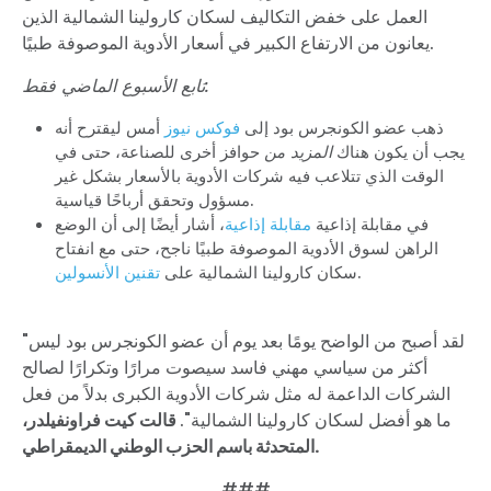
العمل على خفض التكاليف لسكان كارولينا الشمالية الذين
يعانون من الارتفاع الكبير في أسعار الأدوية الموصوفة طبيًا.
تابع الأسبوع الماضي فقط:
ذهب عضو الكونجرس بود إلى
فوكس نيوز
أمس ليقترح أنه
يجب أن يكون هناك
المزيد من
حوافز أخرى للصناعة، حتى في
الوقت الذي تتلاعب فيه شركات الأدوية بالأسعار بشكل غير
مسؤول وتحقق أرباحًا قياسية.
في مقابلة إذاعية
مقابلة إذاعية
، أشار أيضًا إلى أن الوضع
الراهن لسوق الأدوية الموصوفة طبيًا ناجح، حتى مع انفتاح
.
سكان كارولينا الشمالية على
تقنين الأنسولين
"لقد أصبح من الواضح يومًا بعد يوم أن عضو الكونجرس بود ليس
أكثر من سياسي مهني فاسد سيصوت مرارًا وتكرارًا لصالح
الشركات الداعمة له مثل شركات الأدوية الكبرى بدلاً من فعل
ما هو أفضل لسكان كارولينا الشمالية".
قالت كيت فراونفيلدر،
المتحدثة باسم الحزب الوطني الديمقراطي.
###