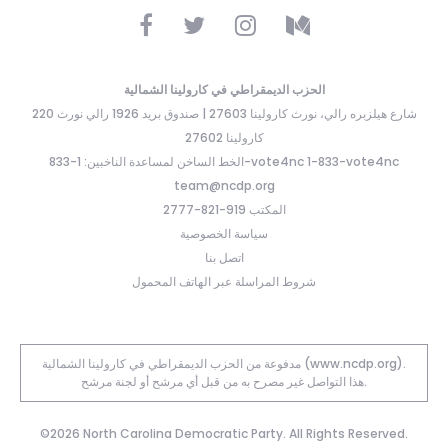
الحزب الديمقراطي في كارولينا الشمالية
220 شارع هيلزبره رالي، نورث كارولينا 27603 | صندوق بريد 1926 رالي نورث
كارولينا 27602
الخط الساخن لمساعدة الناخبين: 1-833-vote4nc 1-833-vote4nc
team@ncdp.org
المكتب 919-821-2777
سياسة الخصوصية
اتصل بنا
شروط المراسلة عبر الهاتف المحمول
مدفوعة من الحزب الديمقراطي في كارولينا الشمالية (www.ncdp.org).
هذا التواصل غير مصرح به من قبل أي مرشح أو لجنة مرشح.
©2026 North Carolina Democratic Party. All Rights Reserved.