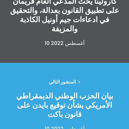
كارولينا يحث المدعي العام فريمان
على تطبيق القانون بعدالة، والتحقيق
في ادعاءات جيم أونيل الكاذبة
والمزيفة
10 أغسطس 2022
الصفحة الرئيسية
Shop
Take Back the Courts
العمل معنا
المنشور التالي
الصحافة
حفلتك
بيان الحزب الوطني الديمقراطي
الإجراء
الأمريكي بشأن توقيع بايدن على
Vote
قانون باكت
تبرع
10 أغسطس 2022