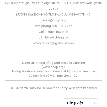
220 Hillsborough Street Raleigh, NC 27603 | PO Box 1926 Raleigh NC
27602
ĐƯỜNG DÂY NÓNG HỖ TRỢ BẦU CỬ: 1-833-VOTE4NC
team@ncdp.org
Văn phòng: 919-821-2777
Chính sách bảo mật
Liên hệ với chúng tôi
Nhắn tin di động Điều khoản
Được tài trợ bởi Đảng Dân chủ Bắc Carolina
(www.ncdp.org).
Thông tin liên lạc này không được bất kỳ ứng cử viên hoặc
ủy ban ứng cử viên nào cho phép.
©2026 North Carolina Democratic Party. All Rights Reserved.
Tiếng Việt