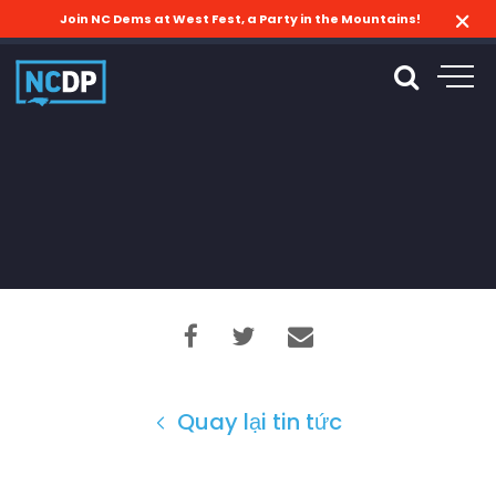
Join NC Dems at West Fest, a Party in the Mountains!
Quay lại tin tức