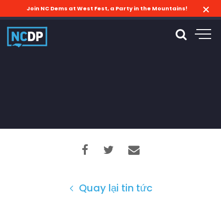
Join NC Dems at West Fest, a Party in the Mountains!
Quay lại tin tức