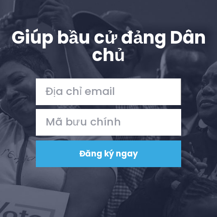
Nhấn
Bữa tiệc của bạn
Giúp bầu cử đảng Dân
Hoạt động
Vote
chủ
Quyên tặng