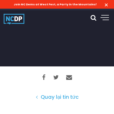
Join NC Dems at West Fest, a Party in the Mountains!
Quay lại tin tức