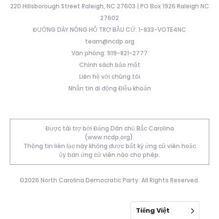
220 Hillsborough Street Raleigh, NC 27603 | PO Box 1926 Raleigh NC
27602
ĐƯỜNG DÂY NÓNG HỖ TRỢ BẦU CỬ: 1-833-VOTE4NC
team@ncdp.org
Văn phòng: 919-821-2777
Chính sách bảo mật
Liên hệ với chúng tôi
Nhắn tin di động Điều khoản
Được tài trợ bởi Đảng Dân chủ Bắc Carolina
(www.ncdp.org).
Thông tin liên lạc này không được bất kỳ ứng cử viên hoặc
ủy ban ứng cử viên nào cho phép.
©2026 North Carolina Democratic Party. All Rights Reserved.
Tiếng Việt