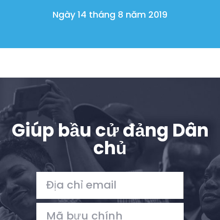
Trang chủ
Ngày 14 tháng 8 năm 2019
Shop
Take Back the Courts
Làm việc với chúng tôi
Nhấn
Bữa tiệc của bạn
Hoạt động
Vote
Quyên tặng
Giúp bầu cử đảng Dân
chủ