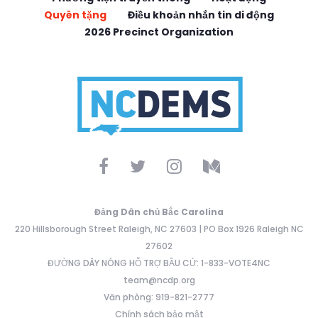
Quyên tặng
Điều khoản nhắn tin di động
2026 Precinct Organization
Đảng Dân chủ Bắc Carolina
220 Hillsborough Street Raleigh, NC 27603 | PO Box 1926 Raleigh NC
27602
ĐƯỜNG DÂY NÓNG HỖ TRỢ BẦU CỬ: 1-833-VOTE4NC
team@ncdp.org
Văn phòng: 919-821-2777
Chính sách bảo mật