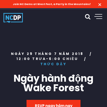
Join NC Dems at West Fest, a Party in the Mountains!
NGÀY 29 THÁNG 7 NĂM 2018
/
12:00 TRƯA-6:00 CHIỀU
/
THỨC DẬY
Ngày hành động
Wake Forest
RSVP ngay hôm nay