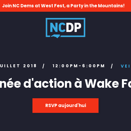
Join NC Dems at West Fest, a Party in the Mountains!
JUILLET 2018
12:00PM-6:00PM
/
/
VEI
née d'action à Wake F
RSVP aujourd'hui