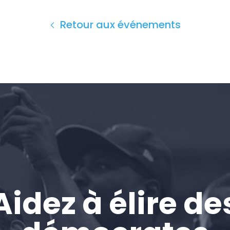
Retour aux événements
Accueil
Shop
Take Back the Courts
Travailler avec nous
Presse
Votre fête
Action
Vote
Faire un don
Aidez à élire de