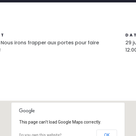
NT
DAT
 Nous irons frapper aux portes pour faire
29 ju
!
12:0
This page can't load Google Maps correctly.
OK
Do you own this website?