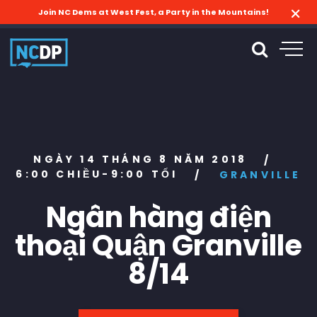
Join NC Dems at West Fest, a Party in the Mountains!
NGÀY 14 THÁNG 8 NĂM 2018
/
6:00 CHIỀU-9:00 TỐI
/
GRANVILLE
Ngân hàng điện
thoại Quận Granville
8/14