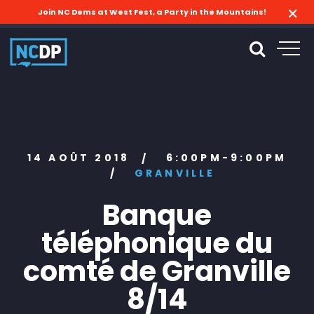
Join NC Dems at West Fest, a Party in the Mountains!
14 AOÛT 2018
6:00PM-9:00PM
/
/
GRANVILLE
Banque
téléphonique du
comté de Granville
8/14