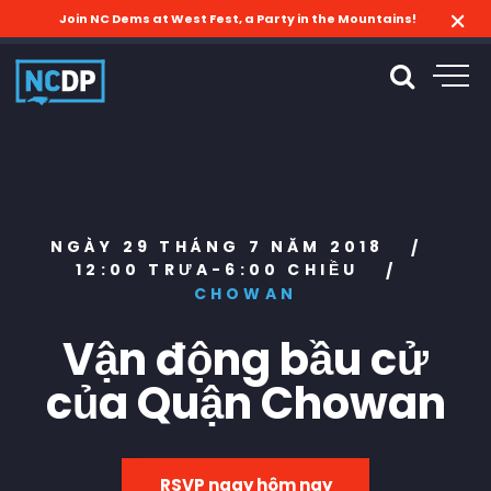
Join NC Dems at West Fest, a Party in the Mountains!
NGÀY 29 THÁNG 7 NĂM 2018
/
12:00 TRƯA-6:00 CHIỀU
/
CHOWAN
Vận động bầu cử
của Quận Chowan
RSVP ngay hôm nay