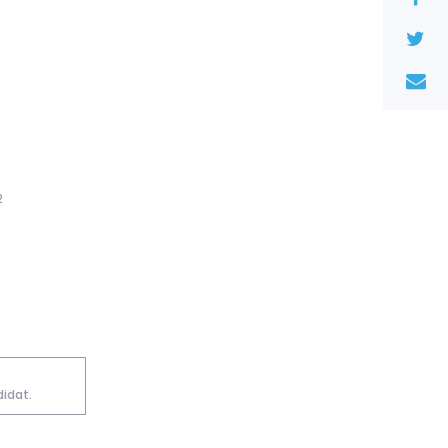
2
idat.