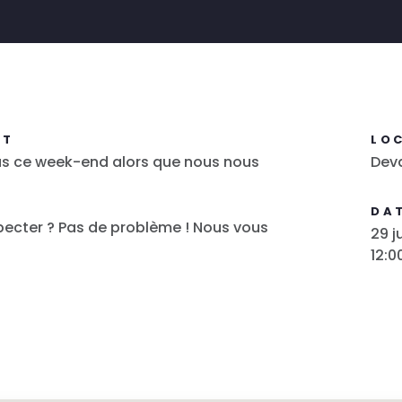
NT
LO
us ce week-end alors que nous nous
Deva
DAT
cter ? Pas de problème ! Nous vous
29 ju
12:0