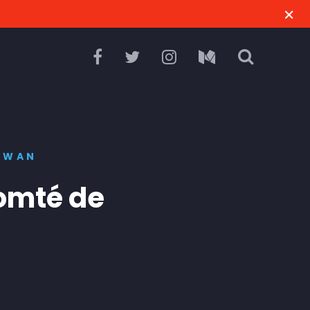
OWAN
omté de