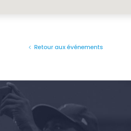
Retour aux événements
Accueil
Shop
Take Back the Courts
Travailler avec nous
Presse
Votre fête
Action
Vote
Faire un don