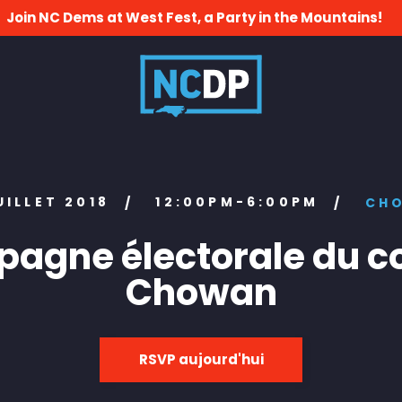
Join NC Dems at West Fest, a Party in the Mountains!
UILLET 2018
12:00PM-6:00PM
/
/
CH
pagne électorale du c
Chowan
RSVP aujourd'hui