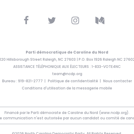
Parti démocratique de Caroline du Nord
220 Hillsborough Street Raleigh, NC 27603 | P.O. Box 1926 Raleigh NC 2760
ASSISTANCE TÉLÉPHONIQUE AUX ÉLECTEURS : 1-833-VOTE4NC
team@ncdp.org
Bureau : 919-821-2777
Politique de confidentialité
Nous contacter
Conditions d'utilisation de la messagerie mobile
Financé par le Parti démocrate de Caroline du Nord (www.ncdp.org).
e communication n'est autorisée par aucun candidat ou comité de cand
©2026 North Carolina Democratic Party. All Rights Reserved.