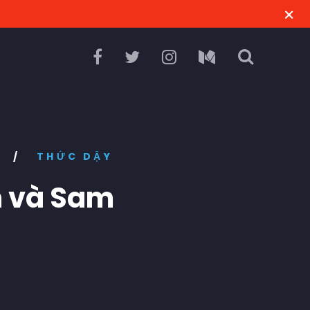
U
/
THỨC DẬY
n và Sam