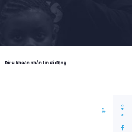
Điều khoản nhắn tin di động
C
I
A
H
S
Ẻ