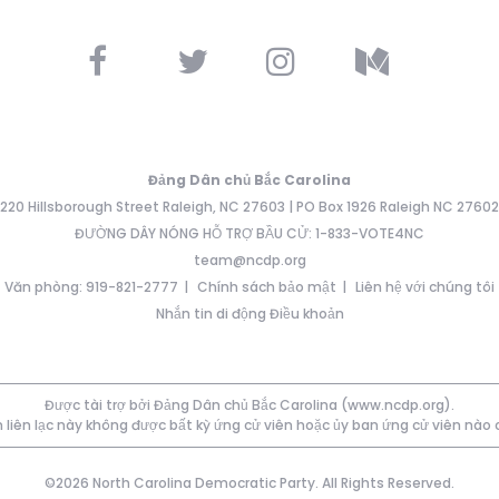
Đảng Dân chủ Bắc Carolina
220 Hillsborough Street Raleigh, NC 27603 | PO Box 1926 Raleigh NC 27602
ĐƯỜNG DÂY NÓNG HỖ TRỢ BẦU CỬ: 1-833-VOTE4NC
team@ncdp.org
Văn phòng: 919-821-2777
Chính sách bảo mật
Liên hệ với chúng tôi
Nhắn tin di động Điều khoản
Được tài trợ bởi Đảng Dân chủ Bắc Carolina (www.ncdp.org).
 liên lạc này không được bất kỳ ứng cử viên hoặc ủy ban ứng cử viên nào
©2026 North Carolina Democratic Party. All Rights Reserved.