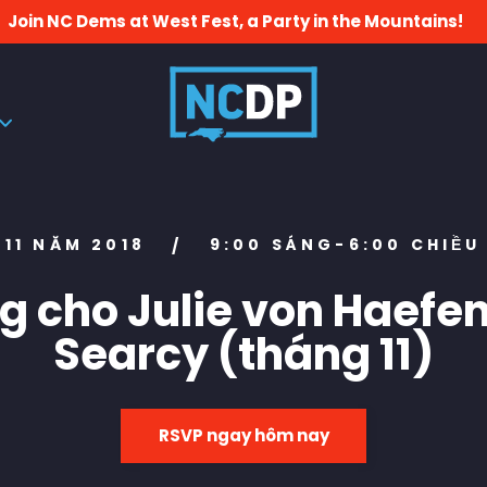
Join NC Dems at West Fest, a Party in the Mountains!
 11 NĂM 2018
9:00 SÁNG-6:00 CHIỀ
/
g cho Julie von Haefe
Searcy (tháng 11)
RSVP ngay hôm nay