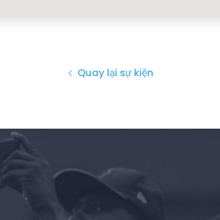
Quay lại sự kiện
Trang chủ
Shop
Take Back the Courts
Làm việc với chúng tôi
Nhấn
Bữa tiệc của bạn
Hoạt động
Vote
Quyên tặng