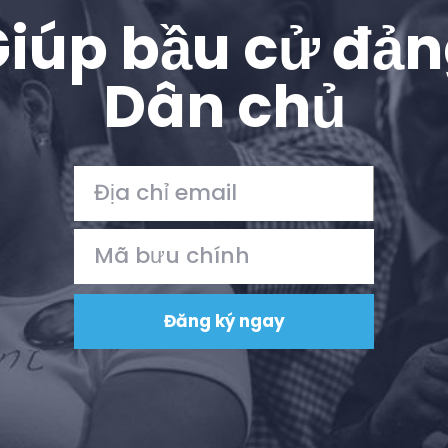
iúp bầu cử đả
Dân chủ