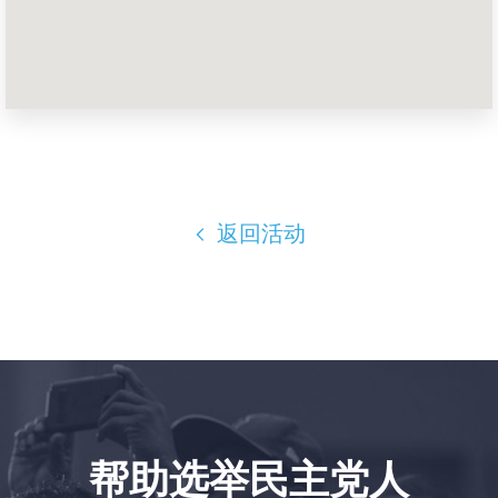
首页
Shop
Take Back the Courts
与我们合作
新闻
您的派对
行动
返回活动
Vote
捐赠
帮助选举民主党人