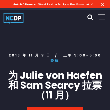
Join NC Dems at West Fest, a Party in the Mountains!
2018 年 11 月 3 日
上午 9:00-6:00
/
唤醒
为 Julie von Haefen
和 Sam Searcy 拉票
（11 月）