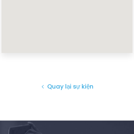
Trang chủ
Shop
Take Back the Courts
Làm việc với chúng tôi
Nhấn
Bữa tiệc của bạn
Hoạt động
Quay lại sự kiện
Vote
Quyên tặng