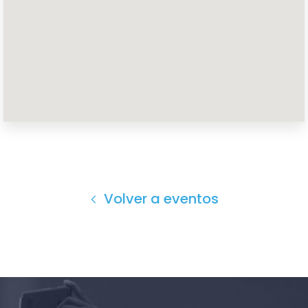
Inicio
Shop
Take Back the Courts
Trabaja con nosotros
Pulse
Su fiesta
Acción
Volver a eventos
Vote
Donar