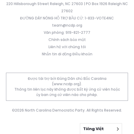
220 Hillsborough Street Raleigh, NC 27603 | PO Box 1926 Raleigh NC
27602
ĐƯỜNG DÂY NÓNG HỖ TRỢ BẦU CỬ: 1-833-VOTE4NC
team@ncdp.org
Văn phòng: 919-821-2777
Chính sách bảo mật
Liên hệ với chúng tôi
Nhắn tin di động Điều khoản
Được tài trợ bởi Đảng Dân chủ Bắc Carolina
(www.ncdp.org).
Thông tin liên lạc này không được bất kỳ ứng cử viên hoặc
ủy ban ứng cử viên nào cho phép.
©2026 North Carolina Democratic Party. All Rights Reserved.
Tiếng Việt