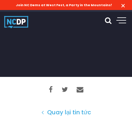
Join NC Dems at West Fest, a Party in the Mountains!
Quay lại tin tức