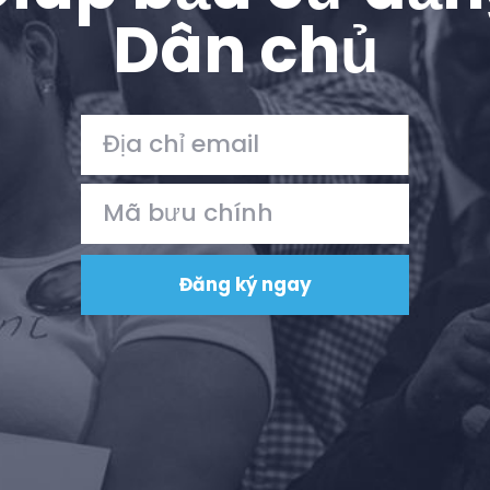
Làm việc với chúng tôi
Dân chủ
Nhấn
Bữa tiệc của bạn
Hoạt động
Vote
Quyên tặng