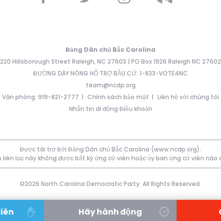
Đảng Dân chủ Bắc Carolina
220 Hillsborough Street Raleigh, NC 27603 | PO Box 1926 Raleigh NC 27602
ĐƯỜNG DÂY NÓNG HỖ TRỢ BẦU CỬ: 1-833-VOTE4NC
team@ncdp.org
Văn phòng: 919-821-2777
Chính sách bảo mật
Liên hệ với chúng tôi
Nhắn tin di động Điều khoản
Được tài trợ bởi Đảng Dân chủ Bắc Carolina (www.ncdp.org).
 liên lạc này không được bất kỳ ứng cử viên hoặc ủy ban ứng cử viên nào
©2026 North Carolina Democratic Party. All Rights Reserved.
viên
Hãy hành động