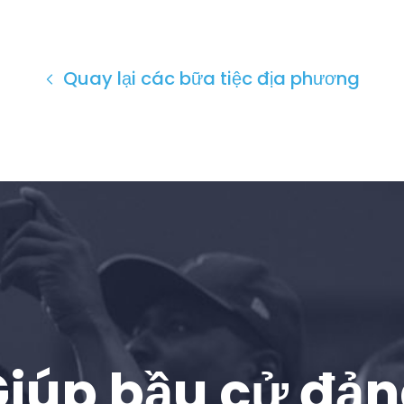
Quay lại các bữa tiệc địa phương
Trang chủ
iúp bầu cử đả
Shop
Take Back the Courts