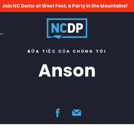
Join NC Dems at West Fest, a Party in the Mountains!
BỮA TIỆC CỦA CHÚNG TÔI
Anson