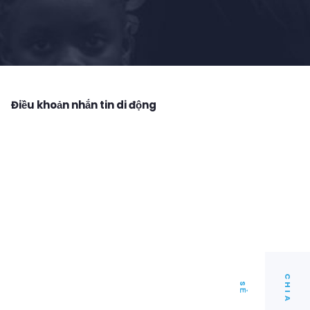
Điều khoản nhắn tin di động
C
I
A
H
S
Ẻ