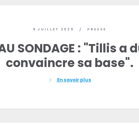
9 JUILLET 2020
PRESSE
/
U SONDAGE : "Tillis a d
convaincre sa base".
En savoir plus