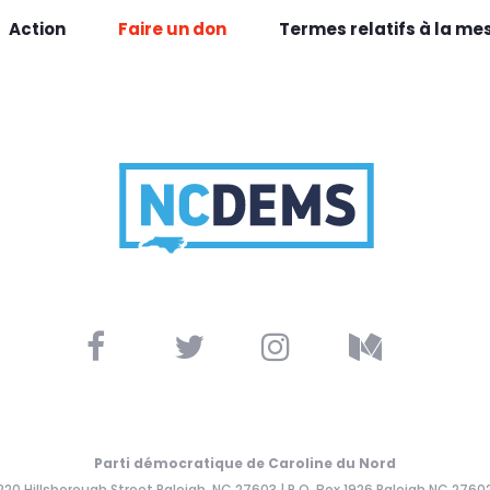
Action
Faire un don
Termes relatifs à la me
Parti démocratique de Caroline du Nord
220 Hillsborough Street Raleigh, NC 27603 | P.O. Box 1926 Raleigh NC 2760