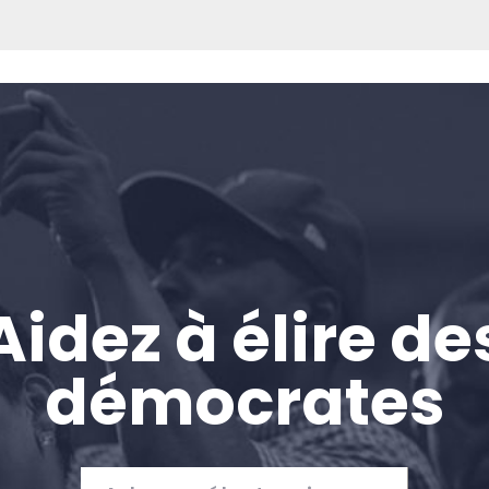
Accueil
Shop
Take Back the Courts
Travailler avec nous
Presse
Votre fête
Action
Vote
Aidez à élire de
Faire un don
démocrates