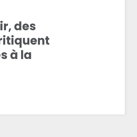
ir, des
ritiquent
s à la