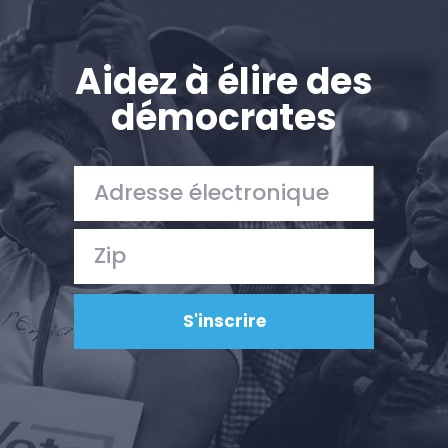
Aidez à élire des
démocrates
Accueil
Shop
Take Back the Courts
Travailler avec nous
Presse
Votre fête
Action
Vote
Faire un don