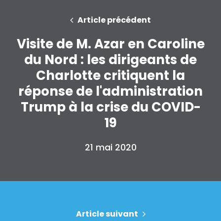
Article précédent
Visite de M. Azar en Caroline
Accueil
Shop
du Nord : les dirigeants de
Take Back the Courts
Charlotte critiquent la
Travailler avec nous
réponse de l'administration
Presse
Trump à la crise du COVID-
Votre fête
Action
19
Vote
Faire un don
21 mai 2020
Article suivant