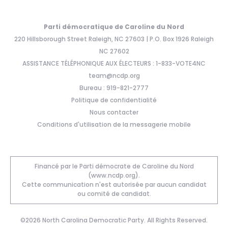
Parti démocratique de Caroline du Nord
220 Hillsborough Street Raleigh, NC 27603 | P.O. Box 1926 Raleigh
NC 27602
ASSISTANCE TÉLÉPHONIQUE AUX ÉLECTEURS : 1-833-VOTE4NC
team@ncdp.org
Bureau : 919-821-2777
Politique de confidentialité
Nous contacter
Conditions d'utilisation de la messagerie mobile
Financé par le Parti démocrate de Caroline du Nord
(www.ncdp.org).
Cette communication n'est autorisée par aucun candidat
ou comité de candidat.
©2026 North Carolina Democratic Party. All Rights Reserved.