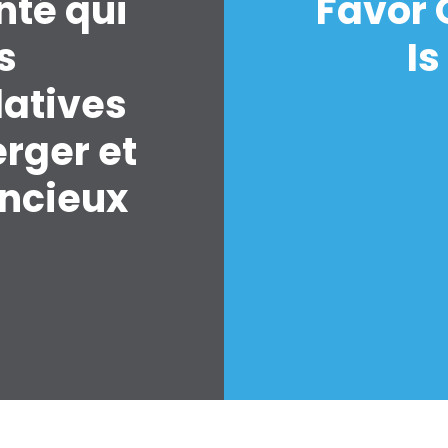
nté qui
Favor 
s
Is
latives
erger et
encieux