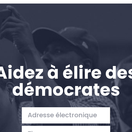
Accueil
Shop
Take Back the Courts
Travailler avec nous
Presse
Votre fête
Action
Aidez à élire de
Vote
Faire un don
démocrates