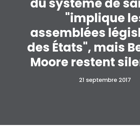
du système de sa
"implique le
assemblées légis
des États", mais B
Moore restent sil
21 septembre 2017