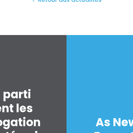
 parti
nt les
ogation
As New