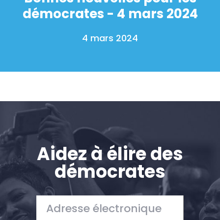
démocrates - 4 mars 2024
Accueil
Shop
4 mars 2024
Take Back the Courts
Travailler avec nous
Presse
Votre fête
Action
Vote
Faire un don
Aidez à élire des
démocrates