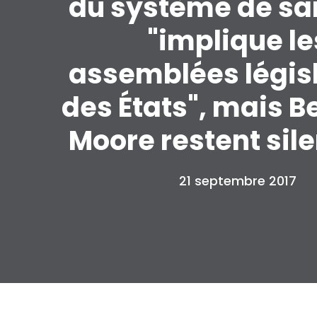
du système de sa
"implique le
assemblées légis
des États", mais B
Moore restent sil
21 septembre 2017