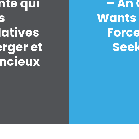
nté qui
– An
s
Wants 
latives
Forc
erger et
Seek
encieux