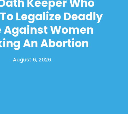
 Oath Keeper Who
To Legalize Deadly
e Against Women
ing An Abortion
August 6, 2026