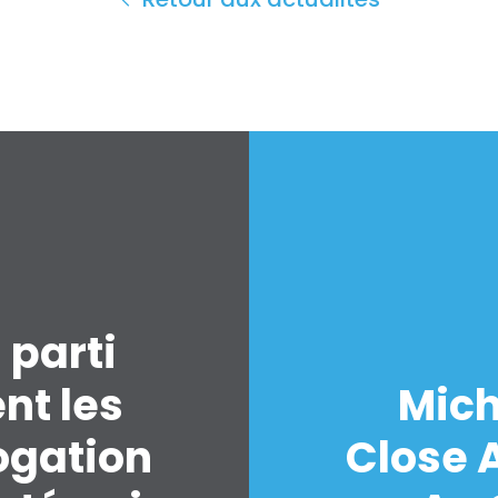
 parti
nt les
Mich
ogation
Close A