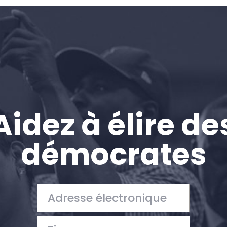
Accueil
Shop
Take Back the Courts
Travailler avec nous
Presse
Votre fête
Action
Aidez à élire de
Vote
Faire un don
démocrates